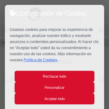
Configuración de Cookies
dominicos
Usamos cookies para mejorar su experiencia de
MENÚ
navegación, analizar nuestro tráfico y mostrarle
Multimedia
anuncios o contenidos personalizados. Al hacer clic
en “Aceptar todo” usted da su consentimiento a
nuestro uso de las cookies. Más información en
Multimedia
nuestra
Política de Cookies
.
La Doctrina Social de la
Rechazar todo
Iglesia: un grito a tu
Personalizar
conciencia
Aceptar todo