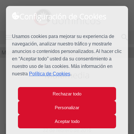
Configuración de Cookies
dominicos
Usamos cookies para mejorar su experiencia de
MENÚ
navegación, analizar nuestro tráfico y mostrarle
Multimedia
anuncios o contenidos personalizados. Al hacer clic
en “Aceptar todo” usted da su consentimiento a
nuestro uso de las cookies. Más información en
Multimedia
nuestra
Política de Cookies
.
Entrevista a Jaume
Rechazar todo
Boada OP en TV3
Personalizar
Aceptar todo
22 de febrero de 2016