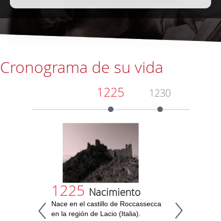
Cronograma de su vida
1225
1230
1239
1225
123
Nacimiento
Nace en el castillo de Roccassecca
formac
en la región de Lacio (Italia).
Con tan s