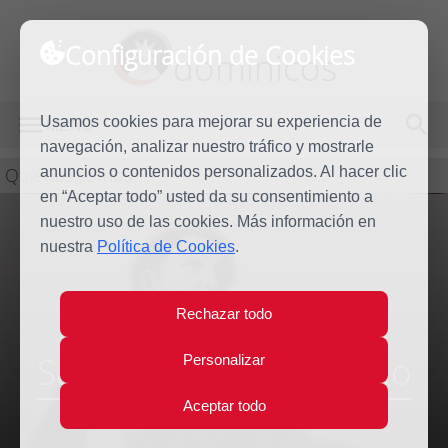
Configuración de Cookies
dominicos
Usamos cookies para mejorar su experiencia de
MENÚ
navegación, analizar nuestro tráfico y mostrarle
Quiénes somos
anuncios o contenidos personalizados. Al hacer clic
en “Aceptar todo” usted da su consentimiento a
nuestro uso de las cookies. Más información en
nuestra
Política de Cookies
.
Rechazar todo
Santo Tomás de Aquino
Personalizar
Aceptar todo