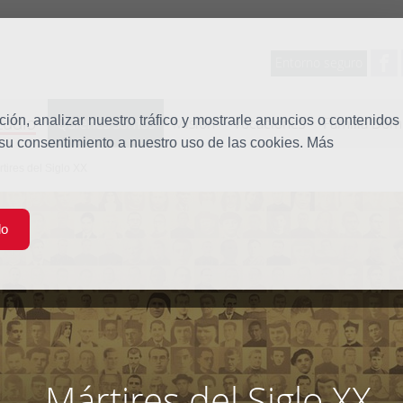
Entorno seguro
tudio
ón, analizar nuestro tráfico y mostrarle anuncios o contenidos
Quiénes somos
Misión
Vocaciones
Familia Dom
 su consentimiento a nuestro uso de las cookies. Más
tires del Siglo XX
do
Mártires del Siglo XX