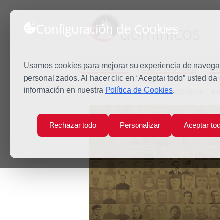
Configuración de Cookies
dominicos
Predicación
Espiritualidad
Es
Usamos cookies para mejorar su experiencia de navegaci
personalizados. Al hacer clic en “Aceptar todo” usted da
información en nuestra
Política de Cookies
.
Inicio
Quiénes somos
Grandes figuras
Már
Rechazar todo
Personalizar
Aceptar to