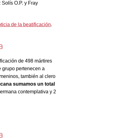
Solís O.P. y Fray
oticia de la beatificación
.
a
ficación de 498 mártires
e grupo pertenecen a
meninos, también al clero
icana sumamos un total
1 hermana contemplativa y 2
a