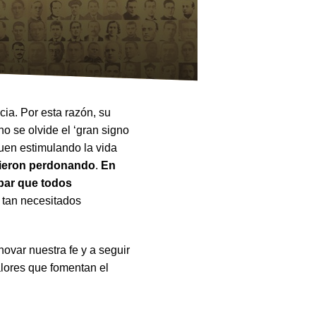
ncia. Por esta razón, su
no se olvide el ‘gran signo
guen estimulando la vida
rieron perdonando
.
En
par que todos
 tan necesitados
novar nuestra fe y a seguir
lores que fomentan el