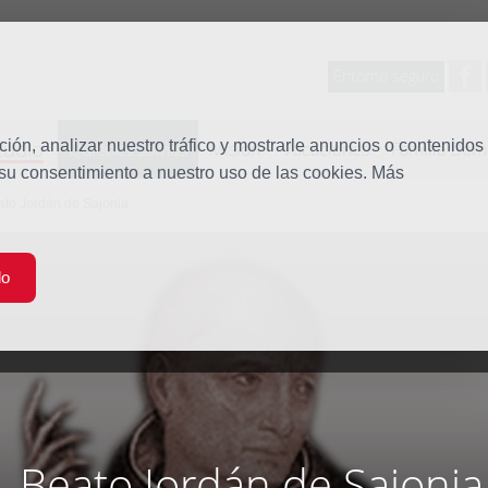
Entorno seguro
tudio
ón, analizar nuestro tráfico y mostrarle anuncios o contenidos
Quiénes somos
Misión
Vocaciones
Familia Dom
 su consentimiento a nuestro uso de las cookies. Más
ato Jordán de Sajonia
do
Beato Jordán de Sajonia