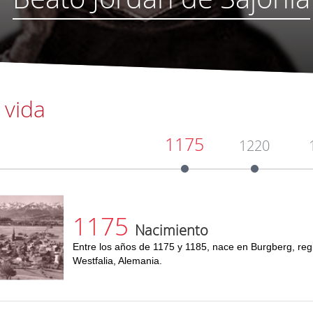
 vida
1175
1220
1175
Nacimiento
Entre los años de 1175 y 1185, nace en Burgberg, reg
Westfalia, Alemania.