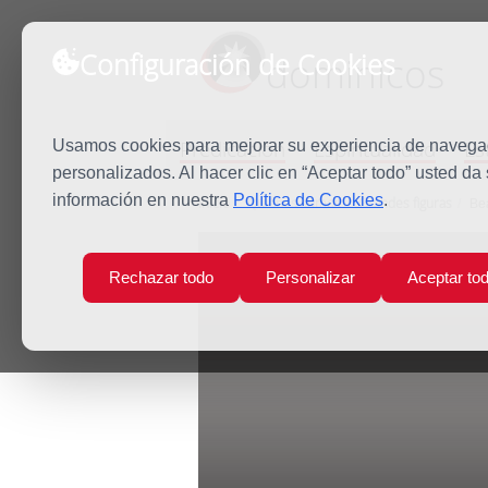
Configuración de Cookies
dominicos
Predicación
Espiritualidad
Es
Usamos cookies para mejorar su experiencia de navegaci
personalizados. Al hacer clic en “Aceptar todo” usted da
información en nuestra
Política de Cookies
.
Inicio
Quiénes somos
Grandes figuras
Be
Rechazar todo
Personalizar
Aceptar to