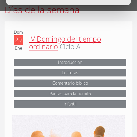
Días de la semana
Dom
IV Domingo del tiempo
29
ordinario
Ciclo A
Ene
Introducción
Lecturas
Comentario bíblico
Pautas para la homilía
Infantil