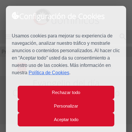
Configuración de Cookies
dominicos
Usamos cookies para mejorar su experiencia de
MENÚ
navegación, analizar nuestro tráfico y mostrarle
Predicación
anuncios o contenidos personalizados. Al hacer clic
en “Aceptar todo” usted da su consentimiento a
nuestro uso de las cookies. Más información en
L
M
X
J
V
S
D
nuestra
Política de Cookies
.
Evangelio del día
Cuarta Semana del Tiempo
Rechazar todo
Ordinario - Año Impar
Personalizar
Del día 29 de Enero al 4 de Febrero de 2023
Aceptar todo