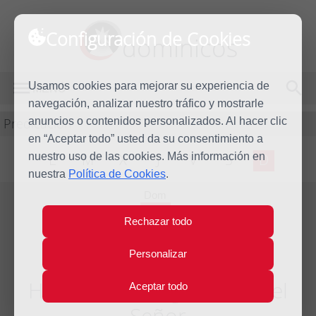
Configuración de Cookies
dominicos
Usamos cookies para mejorar su experiencia de
MENÚ
navegación, analizar nuestro tráfico y mostrarle
Predicación
anuncios o contenidos personalizados. Al hacer clic
en “Aceptar todo” usted da su consentimiento a
nuestro uso de las cookies. Más información en
L
M
X
J
V
S
D
nuestra
Política de Cookies
.
Dom
6
Rechazar todo
Ago
2017
Personalizar
Homilía Transfiguración del
Aceptar todo