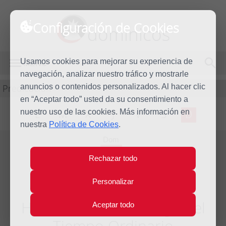
Configuración de Cookies
dominicos
Usamos cookies para mejorar su experiencia de
MENÚ
navegación, analizar nuestro tráfico y mostrarle
Predicación
anuncios o contenidos personalizados. Al hacer clic
en “Aceptar todo” usted da su consentimiento a
nuestro uso de las cookies. Más información en
L
M
X
J
V
S
D
nuestra
Política de Cookies
.
Dom
21
Rechazar todo
Nov
2010
Personalizar
Homilía XXXIV Domingo del
Aceptar todo