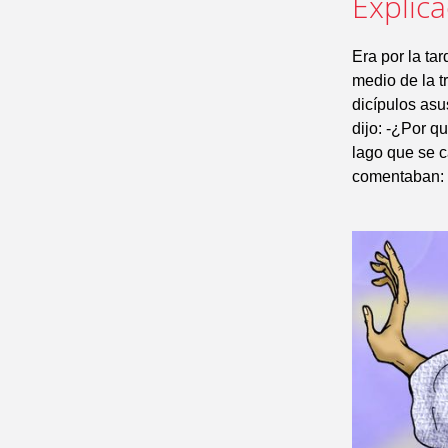
Explic
Era por la tar
medio de la t
dicípulos asu
dijo: -¿Por q
lago que se c
comentaban: -