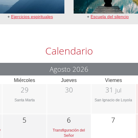
+
Ejercicios espirituales
+
Escuela del silencio
Calendario
Agosto 2026
Miércoles
Jueves
Viernes
29
30
31
Jul
Santa Marta
San Ignacio de Loyola
5
6
7
y
Transfiguración del
Señor