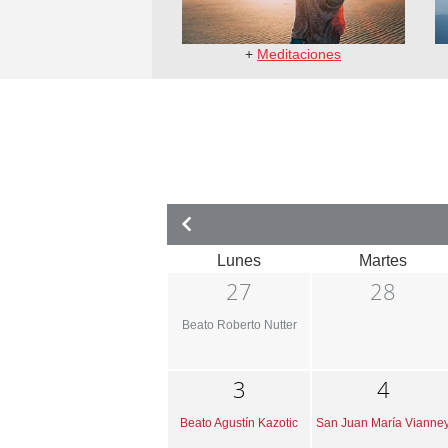
+
Meditaciones
Lunes
Martes
27
28
Beato Roberto Nutter
3
4
Beato Agustín Kazotic
San Juan María Vianne