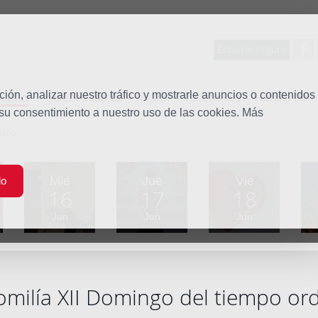
Entorno seguro
tudio
ón, analizar nuestro tráfico y mostrarle anuncios o contenidos
Quiénes somos
Misión
Vocaciones
Familia Dom
 su consentimiento a nuestro uso de las cookies. Más
nario
Mié
Jue
Vie
do
16
17
18
Jun
Jun
Jun
milía XII Domingo del tiempo ord