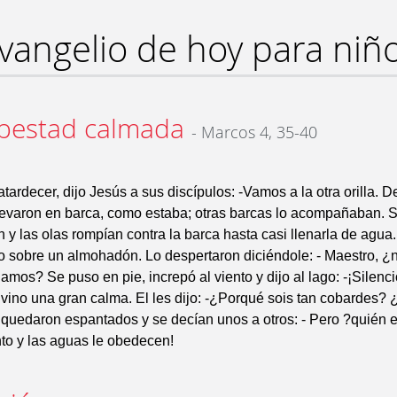
vangelio de hoy para niñ
pestad calmada
- Marcos 4, 35-40
atardecer, dijo Jesús a sus discípulos: -Vamos a la otra orilla. D
llevaron en barca, como estaba; otras barcas lo acompañaban. 
n y las olas rompían contra la barca hasta casi llenarla de agua.
 sobre un almohadón. Lo despertaron diciéndole: - Maestro, ¿n
mos? Se puso en pie, increpó al viento y dijo al lago: -¡Silencio
 vino una gran calma. El les dijo: -¿Porqué sois tan cobardes?
 quedaron espantados y se decían unos a otros: - Pero ?quién 
nto y las aguas le obedecen!