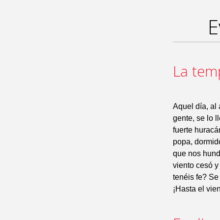
E
La tem
Aquel día, al 
gente, se lo 
fuerte huracá
popa, dormido
que nos hunda
viento cesó y
tenéis fe? Se
¡Hasta el vie