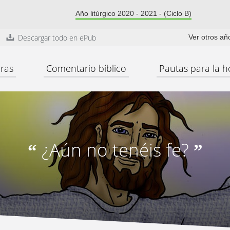
Año litúrgico 2020 - 2021 - (Ciclo B)
Descargar todo en ePub
Ver otros añ
ras
Comentario bíblico
Pautas para la h
¿Aún no tenéis fe?
“
”