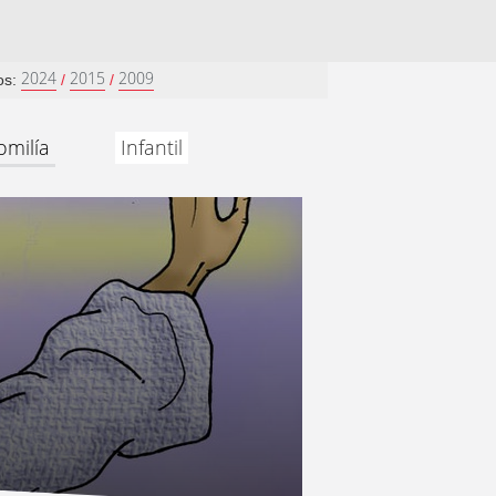
2024
2015
2009
os:
/
/
omilía
Infantil