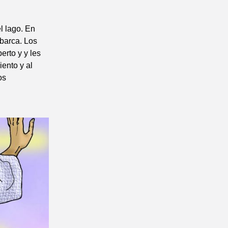
el lago. En
 barca. Los
rto y y les
ento y al
os