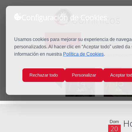
Configuración de Cookies
dominicos
Predicación
Espiritualidad
Es
Usamos cookies para mejorar su experiencia de navegaci
personalizados. Al hacer clic en “Aceptar todo” usted da
información en nuestra
Política de Cookies
.
Inicio
Predicación
XII Domingo del tiempo ordi
Lun
Mar
Rechazar todo
Personalizar
Aceptar to
14
15
Jun
Jun
Ho
Dom
20