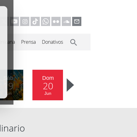
inicana
Prensa
Donativos
Sáb
Dom
19
20
Jun
Jun
inario