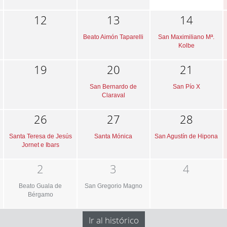
12
13
14
Beato Aimón Taparelli
San Maximiliano Mª.
Kolbe
19
20
21
San Bernardo de
San Pío X
Claraval
26
27
28
Santa Teresa de Jesús
Santa Mónica
San Agustín de Hipona
Jornet e Ibars
2
3
4
Beato Guala de
San Gregorio Magno
Bérgamo
Ir al histórico