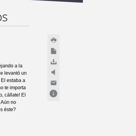
os
ejando a la
Se levantó un
 El estaba a
o te importa
, cállate! El
 ¿Aún no
es éste?