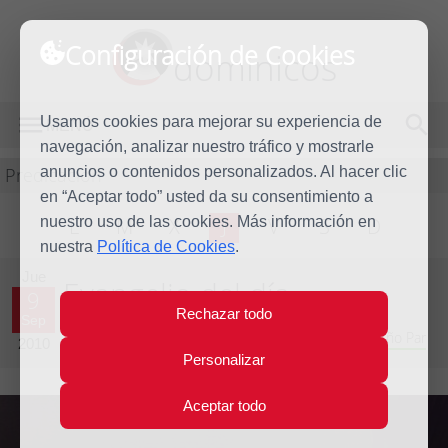
Configuración de Cookies
dominicos
Usamos cookies para mejorar su experiencia de
MENÚ
navegación, analizar nuestro tráfico y mostrarle
Predicación
anuncios o contenidos personalizados. Al hacer clic
en “Aceptar todo” usted da su consentimiento a
nuestro uso de las cookies. Más información en
L
M
X
J
V
S
D
nuestra
Política de Cookies
.
Jue
Evangelio del día
9
Rechazar todo
Sep
Vigésima tercera semana del Tiempo Ordinario - Año Par
2010
Personalizar
Aceptar todo