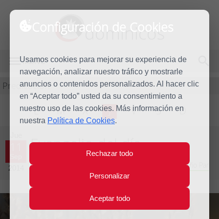
Configuración de Cookies
dominicos
Usamos cookies para mejorar su experiencia de
MENÚ
navegación, analizar nuestro tráfico y mostrarle
Predicación
anuncios o contenidos personalizados. Al hacer clic
en “Aceptar todo” usted da su consentimiento a
nuestro uso de las cookies. Más información en
L
M
X
J
V
S
D
nuestra
Política de Cookies
.
Jue
Evangelio del día
11
Rechazar todo
Sep
Vigésimo tercera Semana del Tiempo Ordinario - Año Par
2014
Personalizar
Aceptar todo