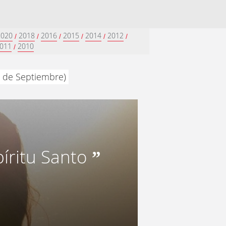
2020
2018
2016
2015
2014
2012
/
/
/
/
/
/
011
2010
/
8 de Septiembre)
píritu Santo
”