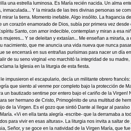
illa una estrella luminosa. Es María recién nacida. Un alma en
ia, inmaculada... Y la mirada de las tres divinas personas se co
l mirar la tierra. Momento inefable. Algo insólito. La fragancia d
 de un corazón enamorado de Dios, subía por primera vez desde
Espíritu Santo, con amor indecible, contemplan y miran a esa ni
s mujeres... Y se deleitan y extasían... Me enseñan a mirarla, a 
u nacimiento, que me anuncia una vida nueva que nunca pasará
que se encerrará en sus entrañas purísimas para nacer un día en
salir de su seno virginal «no marchitó la integridad de su madre,
oclama la Iglesia en la liturgia de esta fiesta.
 le impusieron el escapulario, decía un militante obrero francé
legría que siento al venme por completo bajo la protección de M
a un bautizado sentirse por entero bajo el cariño de la Virgen!
ara ser hermano de Cristo, Primogénito de una multitud de he
hijo de la Virgen. Es el gozo que sintió Dante al llegar al paraís
María. «Vi en ella tanta alegría -escribe- que la derramaba a to
dos para vivir en esas alturas». La liturgia nos invita a saltar de
sia, Señor, y se goce en la natividad de la Virgen María, que fue