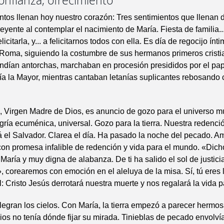
confianza, ofrecimiento
ntos llenan hoy nuestro corazón: Tres sentimientos que llenan 
eyente al contemplar el nacimiento de María. Fiesta de familia.
licitarla, y... a felicitarnos todos con ella. Es día de regocijo ínt
 Roma, siguiendo la costumbre de sus hermanos primeros cristi
ndían antorchas, marchaban en procesión presididos por el papa
a la Mayor, mientras cantaban letanías suplicantes rebosando 
, Virgen Madre de Dios, es anuncio de gozo para el universo 
legría ecuménica, universal. Gozo para la tierra. Nuestra redenci
 el Salvador. Clarea el día. Ha pasado la noche del pecado. A
on promesa infalible de redención y vida para el mundo. «Dich
María y muy digna de alabanza. De ti ha salido el sol de justicia
, corearemos con emoción en el aleluya de la misa. Sí, tú eres 
l: Cristo Jesús derrotará nuestra muerte y nos regalará la vida 
egran los cielos. Con María, la tierra empezó a parecer hermos
os no tenía dónde fijar su mirada. Tinieblas de pecado envolví