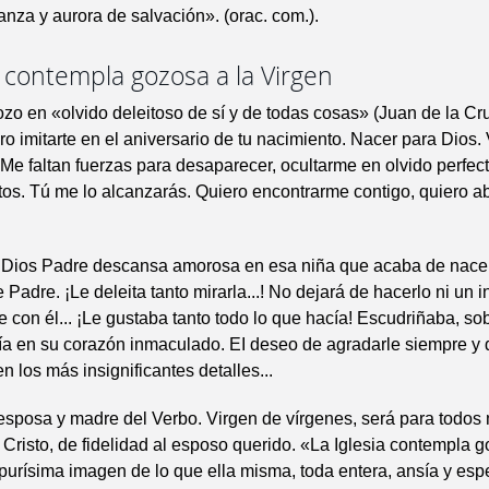
za y aurora de salvación». (orac. com.).
a contempla gozosa a la Virgen
ozo en «olvido deleitoso de sí y de todas cosas» (Juan de la Cr
ro imitarte en el aniversario de tu nacimiento. Nacer para Dios. 
 Me faltan fuerzas para desaparecer, ocultarme en olvido perfec
ectos. Tú me lo alcanzarás. Quiero encontrarme contigo, quiero a
 Dios Padre descansa amorosa en esa niña que acaba de nac
Padre. ¡Le deleita tanto mirarla...! No dejará de hacerlo ni un i
e con él... ¡Le gustaba tanto todo lo que hacía! Escudriñaba, sob
ía en su corazón inmaculado. EI deseo de agradarle siempre y 
n los más insignificantes detalles...
 esposa y madre del Verbo. Virgen de vírgenes, será para todos
 Cristo, de fidelidad al esposo querido. «La Iglesia contempla g
urísima imagen de lo que ella misma, toda entera, ansía y espe