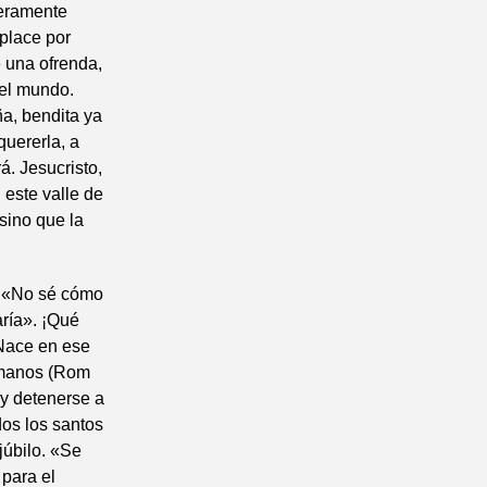
teramente
mplace por
e una ofrenda,
 el mundo.
ña, bendita ya
quererla, a
. Jesucristo,
 este valle de
 sino que la
s: «No sé cómo
aría». ¡Qué
 Nace en ese
rmanos (Rom
o y detenerse a
dos los santos
 júbilo. «Se
 para el