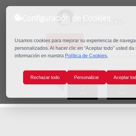
Configuración de Cookies
dominicos
Predicación
Espiritualidad
Es
Usamos cookies para mejorar su experiencia de navegaci
personalizados. Al hacer clic en “Aceptar todo” usted da
información en nuestra
Política de Cookies
.
Inicio
Predicación
Natividad de Nuestra Señor
Lun
Mar
Rechazar todo
Personalizar
Aceptar to
5
6
Sep
Sep