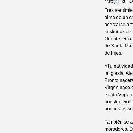
Alegría, 
Tres sentimie
alma de un cr
acercarse a fe
cristianos de
Oriente, ence
de Santa Marí
de hijos.
«Tu natividad
la Iglesia. A
Pronto nacerá
Virgen nace c
Santa Virgen 
nuestro Dios»
anuncia el so
También se al
moradores. Di