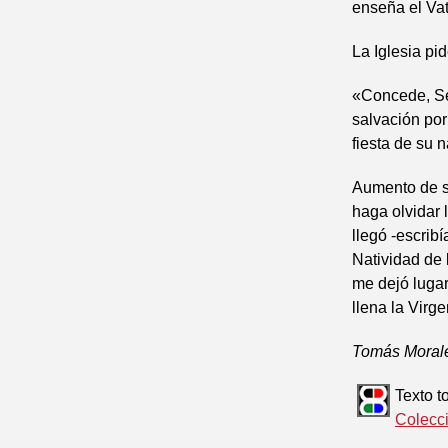
enseña el Vat
La Iglesia pi
«Concede, Señ
salvación por
fiesta de su n
Aumento de s
haga olvidar 
llegó -escrib
Natividad de 
me dejó lugar
llena la Virge
Tomás Morale
Texto 
Colecc