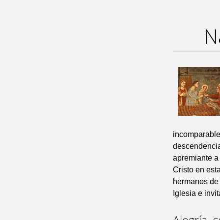
N
incomparable 
descendencia 
apremiante a 
Cristo en est
hermanos de t
Iglesia e inv