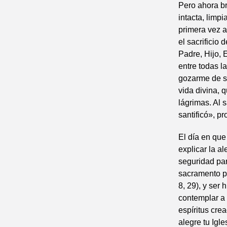
Pero ahora br
intacta, limp
primera vez a
el sacrificio
Padre, Hijo, 
entre todas la
gozarme de s
vida divina, 
lágrimas. Al 
santificó», pr
El día en que
explicar la a
seguridad par
sacramento p
8, 29), y ser 
contemplar a 
espíritus crea
alegre tu Igle