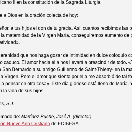
icano II en la constitución de la Sagrada Liturgia.
de a Dios en la oración colecta de hoy:
or, a tus hijos el don de tu gracia. Así, cuantos recibimos las p
 la maternidad de la Virgen María, conseguiremos aumento de 
atividad».
erenidad que nos haga gozar de intimidad en dulce coloquio co
lo caduco. El amor hacia ella nos llevará a prescindir de todo. 
ía San Bernardo a su amigo Guillermo de Saint-Thierry- en la m
la Virgen. Pero el amor que siento por ella me absorbió de tal f
 a pensar en otra cosa». Este día glorioso está lleno de María.
n la vida de sus hijos.
s, S.J.
tomado de:
Martínez Puche, José A. (director)
,
ión Nuevo Año Cristiano
de EDIBESA.