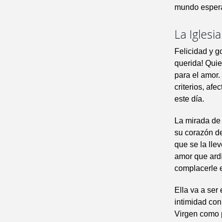
mundo esperan
La Iglesi
Felicidad y g
querida! Quie
para el amor.
criterios, af
este día.
La mirada de
su corazón de 
que se la llev
amor que ard
complacerle e
Ella va a ser
intimidad con
Virgen como p