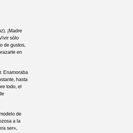
uz). ¡Madre
Vivir sólo
to de gustos,
brazarte en
er. Enamoraba
nstante, hasta
re todo, el
de
 modelo de
ozosa a la
ra ser»,