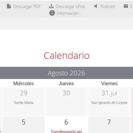
Descargar PDF
Descargar ePub
Podcast
En
Información
Calendario
Agosto 2026
Miércoles
Jueves
Viernes
29
30
31
Jul
Santa Marta
San Ignacio de Loyola
5
6
7
y
Transfiguración del