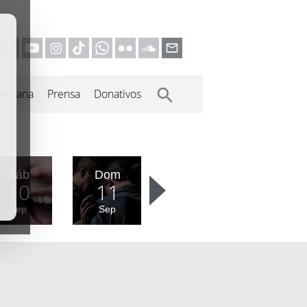
inicana
Prensa
Donativos
Sáb
Dom
10
11
Sep
Sep