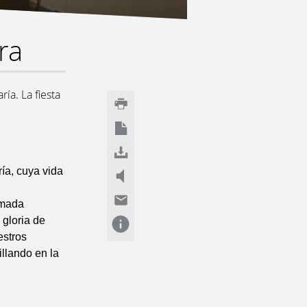
ra
ía. La fiesta
ría, cuya vida
amada
 gloria de
estros
illando en la