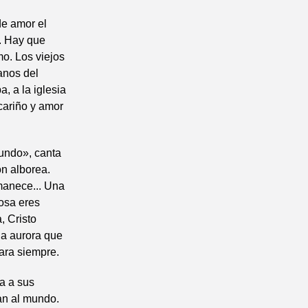
de amor el
.. Hay que
imo. Los viejos
anos del
, a la iglesia
cariño y amor
mundo», canta
ón alborea.
manece... Una
osa eres
, Cristo
la aurora que
para siempre.
a a sus
an al mundo.