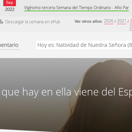
Sep
Vigésimo tercera Semana del Tiempo Ordinario - Año Par
2022
2026
2021
Descargar la semana en ePub
Ver otros años:
/
/
2
mentario
Hoy es: Natividad de Nuestra Señora (
 que hay en ella viene del Es