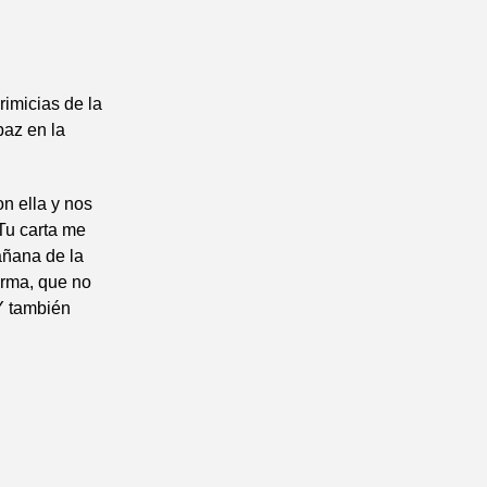
rimicias de la
paz en la
n ella y nos
«Tu carta me
añana de la
orma, que no
 Y también