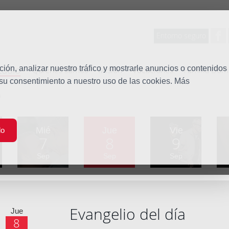
Entorno seguro
tudio
ón, analizar nuestro tráfico y mostrarle anuncios o contenidos
Quiénes somos
Misión
Vocaciones
Familia Dom
 su consentimiento a nuestro uso de las cookies. Más
a
Mié
Jue
Vie
do
7
8
9
Sep
Sep
Sep
Evangelio del día
Jue
8