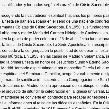
 santificados y formados según el corazón de Cristo Sacerdote
recogiendo la rica tradición espiritual hispana, los primeros pa
e la fiesta se dan en España en el seno de una naciente congre
ermanas Oblatas de Cristo Sacerdote. En 1950, sus fundadores
 Lahiguera y madre María del Carmen Hidalgo de Caviedes, en
iden la gracia de poder celebrar el 25 de abril, fecha fundaciona
 la fiesta de Cristo Sacerdote. La Sede Apostólica, en rescripto
, concede a la congregación la posibilidad de celebrar la fiesta
ría litúrgica. En 1953, en las casas de Madrid y Salamanca, s
ad la primera fiesta en honor de Jesucristo Sumo y Eterno Sace
e Madrid, formado espiritualmente por monseñor García Lahigue
e espiritual del Seminario Conciliar, acoge favorablemente el si
o jornada de santificación sacerdotal. La Congregación de San
s Seculares de Madrid, con la aprobación de su obispo, el patri
 el proyecto de difundir la celebración en la Iglesia universal. L
 matritense se convierte en conducto para recabar adhesiones
tas e informaciones al resto de las diócesis españolas. En la últ
cano II, el 25 de octubre de 1965, monseñor García Lahiguera in