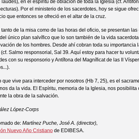
 laudes), en el espíritu de oblación de toda la Iglesia (cf. Antíf
lecturas). Por el ministerio de los sacerdotes, hoy se sigue ofre
io que entonces se ofreció en el altar de la cruz.
, tanto de la misa como de las horas del oficio, se presentan las
el único plan salvífico que lo son también de la vida sacerdotal:
lvación de los hombres. Desde ahí cobran toda su importancia l
n (cf. Salmo responsorial, Sal 39. Aquí estoy para hacer tu volun
es con su responsorio y Antífona del Magníficat de las II Víspe
...).
 que vive para interceder por nosotros (Hb 7, 25), es el sacrame
os da la vida. El Espíritu, memoria de la Iglesia, nos posibilita
te la obra de la salvación.
ález López-Corps
tomado de:
Martínez Puche, José A. (director)
,
ión Nuevo Año Cristiano
de EDIBESA.