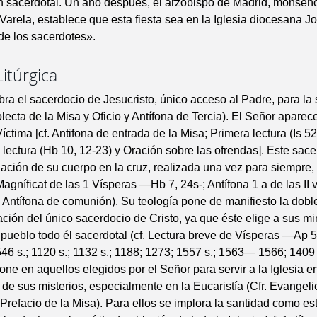
n sacerdotal. Un año después, el arzobispo de Madrid, monseño
arela, establece que esta fiesta sea en la Iglesia diocesana Jo
 de los sacerdotes».
Litúrgica
ebra el sacerdocio de Jesucristo, único acceso al Padre, para la
lecta de la Misa y Oficio y Antífona de Tercia). El Señor apare
ctima [cf. Antifona de entrada de la Misa; Primera lectura (Is 52
lectura (Hb 10, 12-23) y Oración sobre las ofrendas]. Este sacer
ación de su cuerpo en la cruz, realizada una vez para siempre, e
Magníficat de las 1 Vísperas —Hb 7, 24s-; Antífona 1 a de las II
Antífona de comunión). Su teología pone de manifiesto la dob
pación del único sacerdocio de Cristo, ya que éste elige a sus min
 pueblo todo él sacerdotal (cf. Lectura breve de Vísperas —Ap 5,
6 s.; 1120 s.; 1132 s.; 1188; 1273; 1557 s.; 1563— 1566; 1409 
one en aquellos elegidos por el Señor para servir a la Iglesia en
de sus misterios, especialmente en la Eucaristía (Cfr. Evangeli
 Prefacio de la Misa). Para ellos se implora la santidad como est