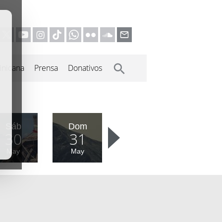
inicana
Prensa
Donativos
Sáb
Dom
30
31
May
May