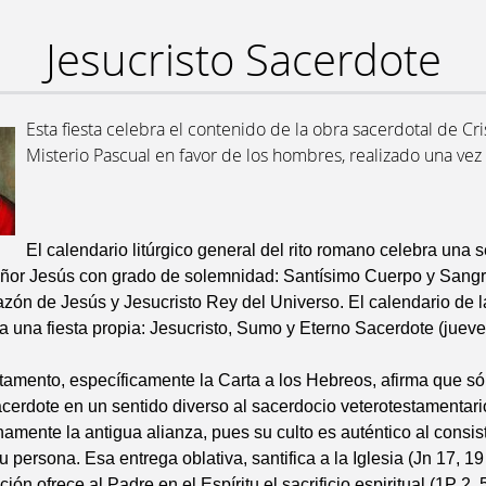
Jesucristo Sacerdote
Esta fiesta celebra el contenido de la obra sacerdotal de Cri
Misterio Pascual en favor de los hombres, realizado una ve
El calendario litúrgico general del rito romano celebra una s
eñor Jesús con grado de solemnidad: Santísimo Cuerpo y Sangr
ón de Jesús y Jesucristo Rey del Universo. El calendario de la
 una fiesta propia: Jesucristo, Sumo y Eterno Sacerdote (jueve
.
amento, específicamente la Carta a los Hebreos, afirma que só
cerdote en un sentido diverso al sacerdocio veterotestamentario
amente la antigua alianza, pues su culto es auténtico al consist
 persona. Esa entrega oblativa, santifica a la Iglesia (Jn 17, 19 
ón ofrece al Padre en el Espíritu el sacrificio espiritual (1P 2, 5