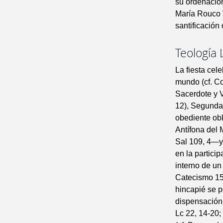
su ordenació
María Rouco V
santificación
Teología 
La fiesta cel
mundo (cf. Co
Sacerdote y Ví
12), Segunda 
obediente obl
Antífona del 
Sal 109, 4—y 
en la partici
interno de un
Catecismo 154
hincapié se p
dispensación 
Lc 22, 14-20;