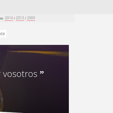
2014
2013
2009
os:
/
/
ote
r vosotros
”