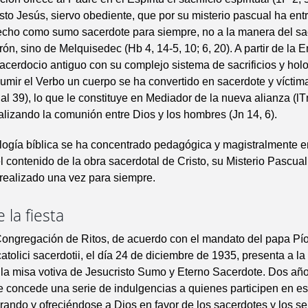
risto Jesús, siervo obediente, que por su misterio pascual ha ent
hecho como sumo sacerdote para siempre, no a la manera del s
arón, sino de Melquisedec (Hb 4, 14-5, 10; 6, 20). A partir de la
sacerdocio antiguo con su complejo sistema de sacrificios y hol
umir el Verbo un cuerpo se ha convertido en sacerdote y vícti
Sal 39), lo que le constituye en Mediador de la nueva alianza (lT
realizando la comunión entre Dios y los hombres (Jn 14, 6).
logía bíblica se ha concentrado pedagógica y magistralmente en
l contenido de la obra sacerdotal de Cristo, su Misterio Pascual
realizado una vez para siempre.
 la fiesta
ongregación de Ritos, de acuerdo con el mandato del papa Pío
atolici sacerdotii, el día 24 de diciembre de 1935, presenta a la
 la misa votiva de Jesucristo Sumo y Eterno Sacerdote. Dos añ
 concede una serie de indulgencias a quienes participen en es
rando y ofreciéndose a Dios en favor de los sacerdotes y los se