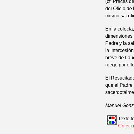
(cf. Preces de
del Oficio de 
mismo sacrific
En la colecta
dimensiones d
Padre y la sa
la intercesió
breve de Laud
ruego por ellos
El Resucitado
que el Padre n
sacerdotalmen
Manuel Gonz
Texto 
Colecc