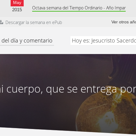
May
Octava semana del Tiempo Ordinario - Año Impar
2015
Descargar la semana en ePub
Ver otros añ
 del día y comentario
Hoy es: Jesucristo Sacerd
i cuerpo, que se entrega po