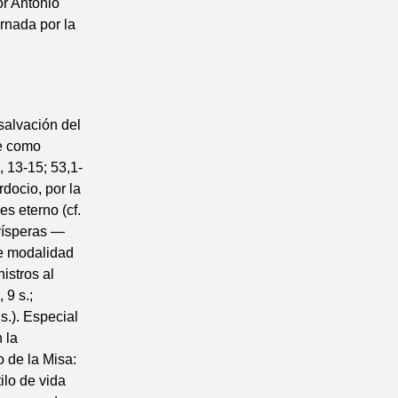
r Antonio
rnada por la
 salvación del
ce como
, 13-15; 53,1-
docio, por la
s eterno (cf.
 vísperas —
le modalidad
istros al
 9 s.;
s.). Especial
 la
o de la Misa:
ilo de vida