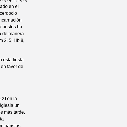
rado en el
acerdocio
 Encarnación
ocaustos ha
ma de manera
m 2, 5; Hb 8,
 esta fiesta
 en favor de
 XI en la
 Iglesia un
os más tarde,
ta
minaristas,