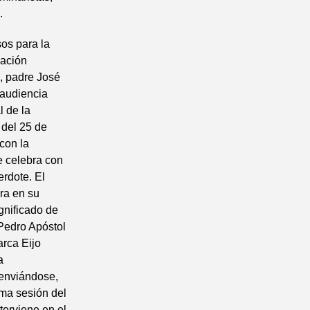
.
sos para la
gación
, padre José
 audiencia
l de la
 del 25 de
 con la
e celebra con
rdote. El
ra en su
gnificado de
 Pedro Apóstol
arca Eijo
a
 enviándose,
ima sesión del
terviene en el