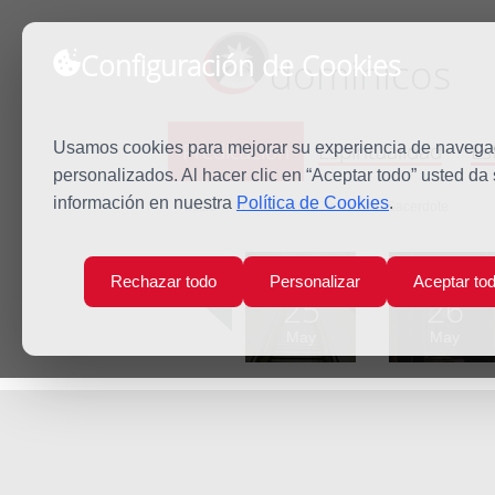
Configuración de Cookies
dominicos
Predicación
Espiritualidad
Es
Usamos cookies para mejorar su experiencia de navegaci
personalizados. Al hacer clic en “Aceptar todo” usted da
información en nuestra
Política de Cookies
.
Inicio
Predicación
Jesucristo Sacerdote
Lun
Mar
Rechazar todo
Personalizar
Aceptar to
25
26
May
May