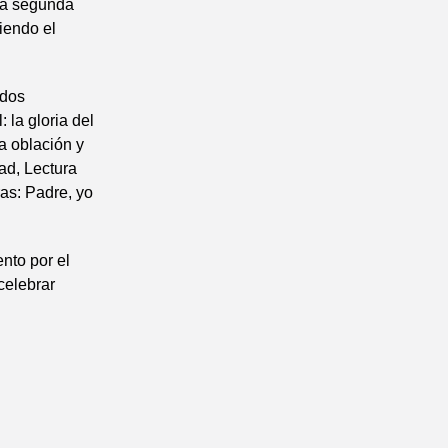
ona segunda
ciendo el
 dos
 la gloria del
a oblación y
tad, Lectura
ras: Padre, yo
nto por el
 celebrar