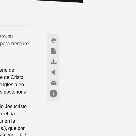
sto, su
z para siempre
erie de
e de Cristo,
 Iglesia en
s posterior a
lo Jesucristo
: él ha
ir en la
s.), que por
-9; Ap 1, 6; 5,