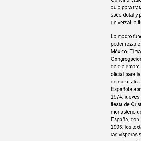
aula para tra
sacerdotal y 
universal la 
La madre fund
poder rezar e
México. El tra
Congregación 
de diciembre 
oficial para 
de musicaliza
Española apru
1974, jueves 
fiesta de Cri
monasterio de
España, don M
1996, los tex
las vísperas 