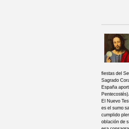
fiestas del S
Sagrado Coraz
España aporta
Pentecostés)
El Nuevo Test
es el sumo sa
cumplido plen
oblación de su
esa consagraci