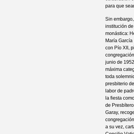
para que sean
Sin embargo, 
institución d
monástica: H
María García
con Pío XII, p
congregación,
junio de 1952
máxima catego
toda solemnid
presbiterio d
labor de padr
la fiesta com
de Presbítero
Garay, recoge
congregación
a su vez, car
Concilio Vati