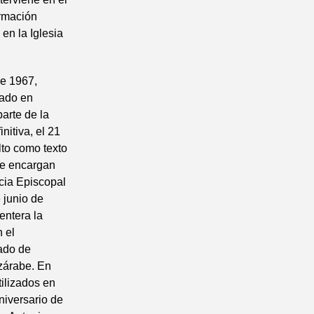
ormación
en la Iglesia
de 1967,
tado en
parte de la
itiva, el 21
lto como texto
 se encargan
ncia Episcopal
 junio de
entera la
 el
mado de
zárabe. En
tilizados en
niversario de