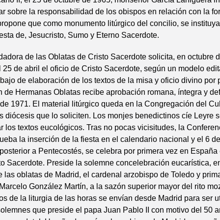
tar sobre la responsabilidad de los obispos en relación con la f
propone que como monumento litúrgico del concilio, se instituya 
fiesta de, Jesucristo, Sumo y Eterno Sacerdote.
adora de las Oblatas de Cristo Sacerdote solicita, en octubre 
l 25 de abril el oficio de Cristo Sacerdote, según un modelo edi
bajo de elaboración de los textos de la misa y oficio divino por 
de Hermanas Oblatas recibe aprobación romana, íntegra y defin
de 1971. El material litúrgico queda en la Congregación del Cu
las diócesis que lo soliciten. Los monjes benedictinos cíe Leyre
r los textos eucológicos. Tras no pocas vicisitudes, la Confere
eba la inserción de la fiesta en el calendario nacional y el 6 de
posterior a Pentecostés, se celebra por primera vez en España 
sto Sacerdote. Preside la solemne concelebración eucarística, en
 las oblatas de Madrid, el cardenal arzobispo de Toledo y pri
arcelo González Martín, a la sazón superior mayor del rito mo
tos de la liturgia de las horas se envían desde Madrid para ser u
solemnes que preside el papa Juan Pablo II con motivo del 50 a