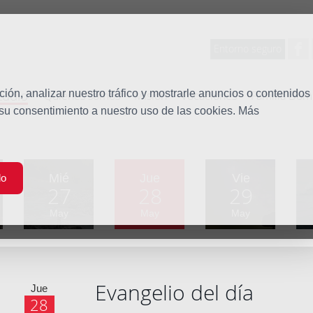
Entorno seguro
tudio
ón, analizar nuestro tráfico y mostrarle anuncios o contenidos
Quiénes somos
Misión
Vocaciones
Familia Dom
 su consentimiento a nuestro uso de las cookies. Más
Mié
Jue
Vie
do
27
28
29
May
May
May
Evangelio del día
Jue
28