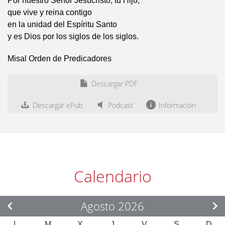
Por nuestro Señor Jesucristo, tu Hijo,
que vive y reina contigo
en la unidad del Espíritu Santo
y es Dios por los siglos de los siglos.
Misal Orden de Predicadores
Descargar PDF
Descargar ePub
Podcast
Información
Calendario
Agosto 2026
L
M
X
J
V
S
D