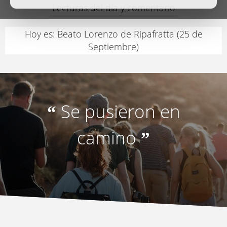
Lecturas del día y comentario
Hoy es: Beato Lorenzo de Ripafratta (25 de
Septiembre)
Se pusieron en
“
camino
”