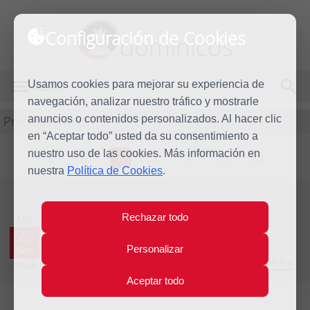
Configuración de Cookies
dominicos
Usamos cookies para mejorar su experiencia de
MENÚ
navegación, analizar nuestro tráfico y mostrarle
Predicación
anuncios o contenidos personalizados. Al hacer clic
en “Aceptar todo” usted da su consentimiento a
nuestro uso de las cookies. Más información en
L
M
X
J
V
S
D
nuestra
Política de Cookies
.
Evangelio del día
Rechazar todo
Mié
25
Personalizar
Sep
Vigésimo quinta Semana del Tiempo Ordinario - Año Par
2024
Aceptar todo