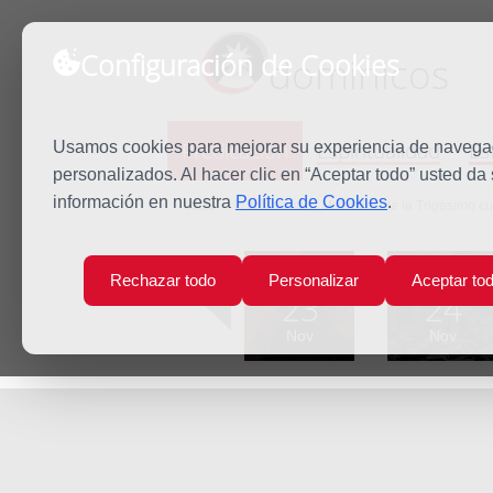
Configuración de Cookies
dominicos
Predicación
Espiritualidad
Es
Usamos cookies para mejorar su experiencia de navegaci
personalizados. Al hacer clic en “Aceptar todo” usted da
información en nuestra
Política de Cookies
.
Inicio
Predicación
Miércoles de la Trigésimo c
Lun
Mar
Rechazar todo
Personalizar
Aceptar to
23
24
Nov
Nov