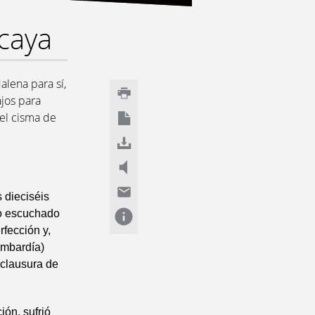
caya
lena para sí,
ajos para
 el cisma de
 dieciséis
do escuchado
rfección y,
ombardía)
 clausura de
ión, sufrió