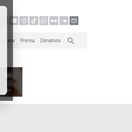
inicana
Prensa
Donativos
Sáb
28
Nov