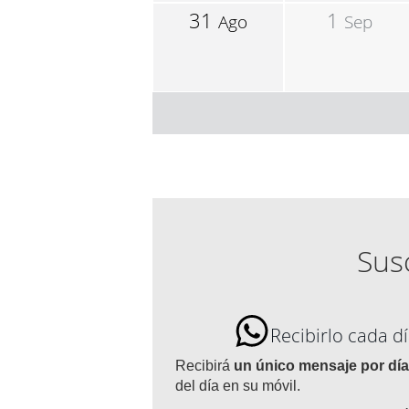
31
1
Ago
Sep
Susc
Recibirlo cada 
Recibirá
un único mensaje por día
del día en su móvil.