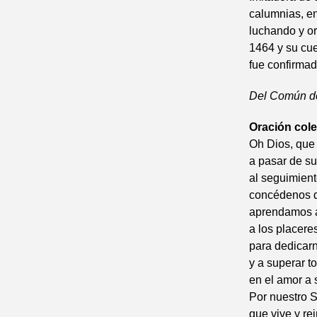
calumnias, e
luchando y or
1464 y su cue
fue confirma
Del Común de 
Oración cole
Oh Dios, que 
a pasar de su
al seguimient
concédenos q
aprendamos a
a los placer
para dedicarn
y a superar t
en el amor a 
Por nuestro S
que vive y re