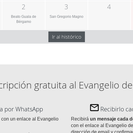
2
3
4
Beato Guala de
San Gregorio Magno
Bérgamo
Ir al histórico
ripción gratuita al Evangelio de
día por WhatsApp
Recibirlo c
con un enlace al Evangelio
Recibirá
un mensaje cada 
con el enlace al Evangelio de
dirección de email y confirma