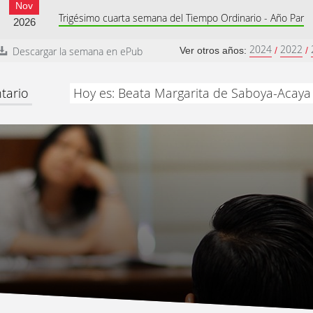
Nov
Trigésimo cuarta semana del Tiempo Ordinario - Año Par
2026
2024
2022
Descargar la semana en ePub
Ver otros años:
/
/
tario
Hoy es: Beata Margarita de Saboya-Acaya