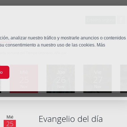
Entorno seguro
tudio
ón, analizar nuestro tráfico y mostrarle anuncios o contenidos
Quiénes somos
Misión
Vocaciones
Familia Dom
 su consentimiento a nuestro uso de las cookies. Más
uarta semana del Tiempo Ordinario, Año par
Mié
Jue
Vie
do
25
26
27
Nov
Nov
Nov
Evangelio del día
Mié
25