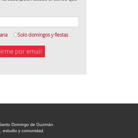
mana
Solo domingos y fiestas
birme por email
or Santo Domingo de Guzmán.
, estudio y comunidad.