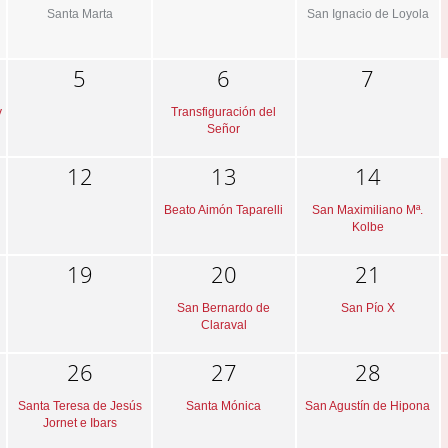
Santa Marta
San Ignacio de Loyola
5
6
7
y
Transfiguración del
Señor
12
13
14
Beato Aimón Taparelli
San Maximiliano Mª.
Kolbe
19
20
21
San Bernardo de
San Pío X
Claraval
26
27
28
Santa Teresa de Jesús
Santa Mónica
San Agustín de Hipona
Jornet e Ibars