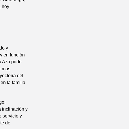
, hoy
do y
y en función
 y Aza pudo
n más
yectoria del
en la familia
go:
 inclinación y
e servicio y
te de