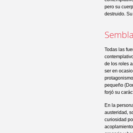
pero su cuerp
destruido. Su
Sembla
Todas las fu
contemplativo
de los roles 
ser en ocasio
protagonismo 
pequeño (Domi
forjó su carác
En la person
austeridad, s
curiosidad por
acoplamiento 