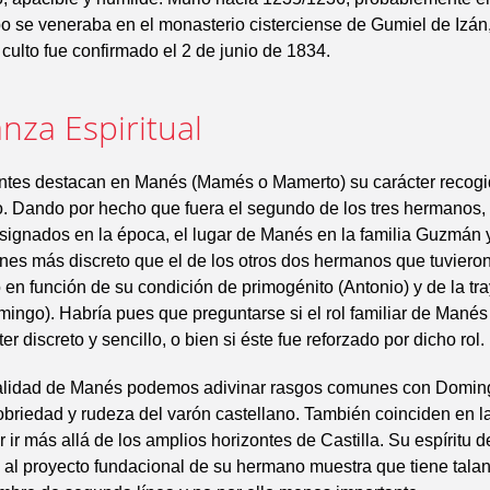
o se veneraba en el monasterio cisterciense de Gumiel de Izán
 culto fue confirmado el 2 de junio de 1834.
nza Espiritual
entes destacan en Manés (Mamés o Mamerto) su carácter recogi
. Dando por hecho que fuera el segundo de los tres hermanos, 
asignados en la época, el lugar de Manés en la familia Guzmán
nes más discreto que el de los otros dos hermanos que tuviero
en función de su condición de primogénito (Antonio) y de la tra
ngo). Habría pues que preguntarse si el rol familiar de Manés 
ter discreto y sencillo, o bien si éste fue reforzado por dicho rol.
alidad de Manés podemos adivinar rasgos comunes con Domin
obriedad y rudeza del varón castellano. También coinciden en la
 ir más allá de los amplios horizontes de Castilla. Su espíritu d
al proyecto fundacional de su hermano muestra que tiene talan