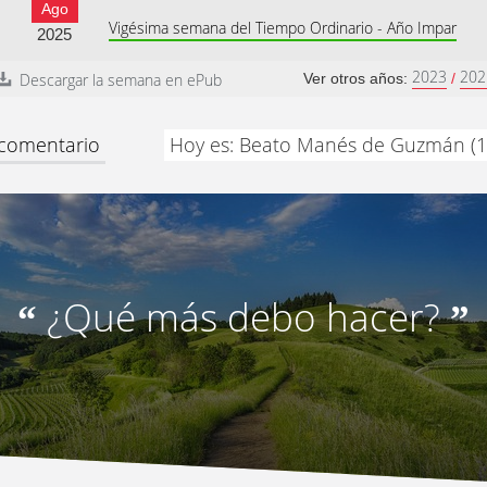
Ago
Vigésima semana del Tiempo Ordinario - Año Impar
2025
2023
202
Descargar la semana en ePub
Ver otros años:
/
 comentario
Hoy es: Beato Manés de Guzmán (1
¿Qué más debo hacer?
“
”