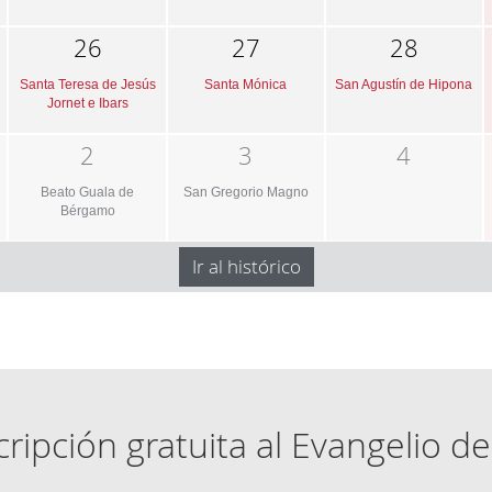
26
27
28
Santa Teresa de Jesús
Santa Mónica
San Agustín de Hipona
Jornet e Ibars
2
3
4
Beato Guala de
San Gregorio Magno
Bérgamo
Ir al histórico
ripción gratuita al Evangelio de