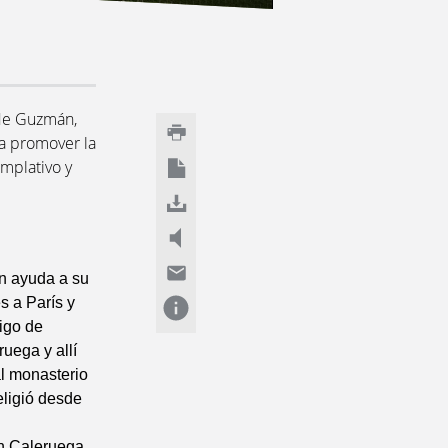
n
 de Guzmán,
a promover la
mplativo y
n ayuda a su
s a París y
igo de
uega y allí
al monasterio
eligió desde
n Caleruega,