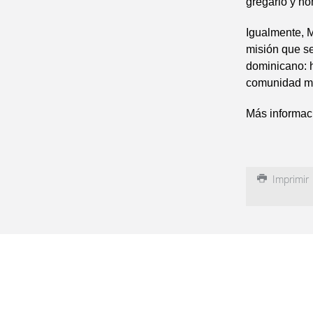
gregario y ho
Igualmente, M
misión que se
dominicano: h
comunidad mi
Más informac
Imprimir