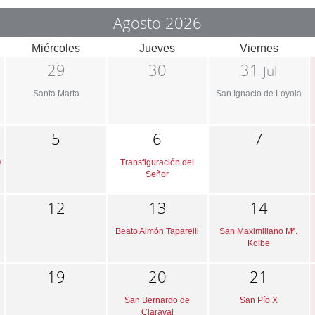
Agosto 2026
Miércoles
Jueves
Viernes
29
30
31
Jul
Santa Marta
San Ignacio de Loyola
5
6
7
y
Transfiguración del
Señor
12
13
14
Beato Aimón Taparelli
San Maximiliano Mª.
Kolbe
19
20
21
San Bernardo de
San Pío X
Claraval