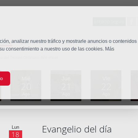
Entorno seguro
tudio
ón, analizar nuestro tráfico y mostrarle anuncios o contenidos
Quiénes somos
Misión
Vocaciones
Familia Dom
 su consentimiento a nuestro uso de las cookies. Más
a del Tiempo Ordinario, Año impar
Mié
Jue
Vie
do
20
21
22
Ago
Ago
Ago
Evangelio del día
Lun
18