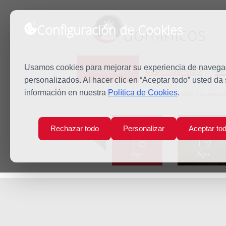
Configuración de Cookies
dominicos
Predicación
Espiritualidad
Es
Usamos cookies para mejorar su experiencia de navegaci
personalizados. Al hacer clic en “Aceptar todo” usted da
información en nuestra
Política de Cookies
.
Inicio
Predicación
Lunes de la Vigésima seman
Lun
Mar
Rechazar todo
Personalizar
Aceptar to
18
19
Ago
Ago