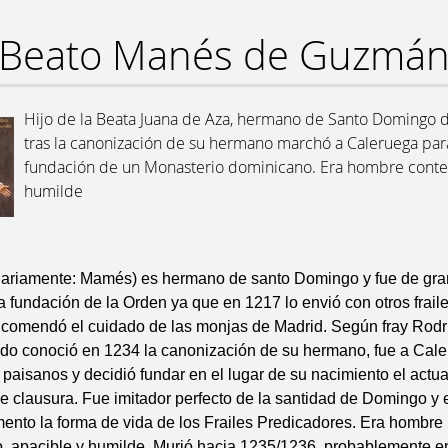
Beato Manés de Guzmá
Hijo de la Beata Juana de Aza, hermano de Santo Domingo
tras la canonización de su hermano marchó a Caleruega par
fundación de un Monasterio dominicano. Era hombre conte
humilde
nariamente: Mamés) es hermano de santo Domingo y fue de gra
 fundación de la Orden ya que en 1217 lo envió con otros fraile
ncomendó el cuidado de las monjas de Madrid. Según fray Rodr
do conoció en 1234 la canonización de su hermano, fue a Caler
 paisanos y decidió fundar en el lugar de su nacimiento el actu
 clausura. Fue imitador perfecto de la santidad de Domingo y 
ento la forma de vida de los Frailes Predicadores. Era hombre
o, apacible y humilde. Murió hacia 1235/1236, probablemente e