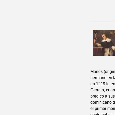
Manés (origi
hermano en la
en 1219 le e
Cerrato, cuan
predicó a sus
dominicano de
el primer mom
contemplativ