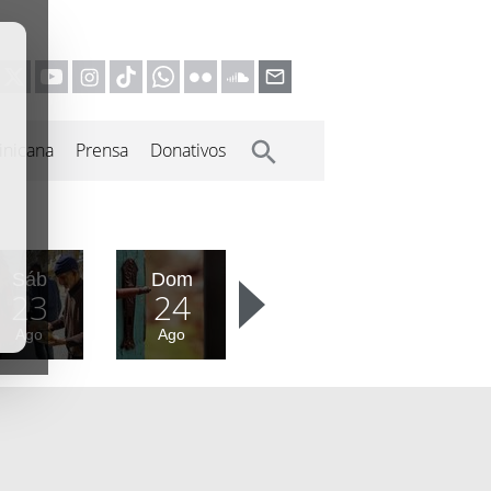
inicana
Prensa
Donativos
Sáb
Dom
23
24
Ago
Ago