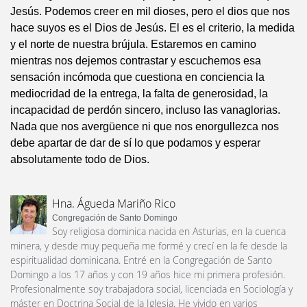
Jesús. Podemos creer en mil dioses, pero el dios que nos
hace suyos es el Dios de Jesús. El es el criterio, la medida
y el norte de nuestra brújula. Estaremos en camino
mientras nos dejemos contrastar y escuchemos esa
sensación incómoda que cuestiona en conciencia la
mediocridad de la entrega, la falta de generosidad, la
incapacidad de perdón sincero, incluso las vanaglorias.
Nada que nos avergüence ni que nos enorgullezca nos
debe apartar de dar de sí lo que podamos y esperar
absolutamente todo de Dios.
Hna. Águeda Mariño Rico
Congregación de Santo Domingo
Soy religiosa dominica nacida en Asturias, en la cuenca
minera, y desde muy pequeña me formé y crecí en la fe desde la
espiritualidad dominicana. Entré en la Congregación de Santo
Domingo a los 17 años y con 19 años hice mi primera profesión.
Profesionalmente soy trabajadora social, licenciada en Sociología y
máster en Doctrina Social de la Iglesia. He vivido en varios