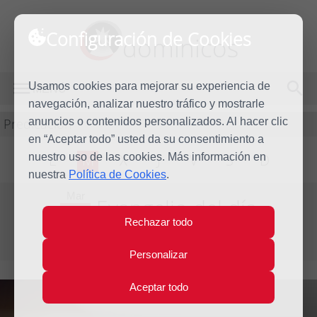
Configuración de Cookies
dominicos
Usamos cookies para mejorar su experiencia de
MENÚ
navegación, analizar nuestro tráfico y mostrarle
Predicación
anuncios o contenidos personalizados. Al hacer clic
en “Aceptar todo” usted da su consentimiento a
nuestro uso de las cookies. Más información en
L
M
X
J
V
S
D
nuestra
Política de Cookies
.
Mar
Evangelio del día
15
Rechazar todo
Mar
Quinta semana de Cuaresma
2016
Personalizar
Aceptar todo