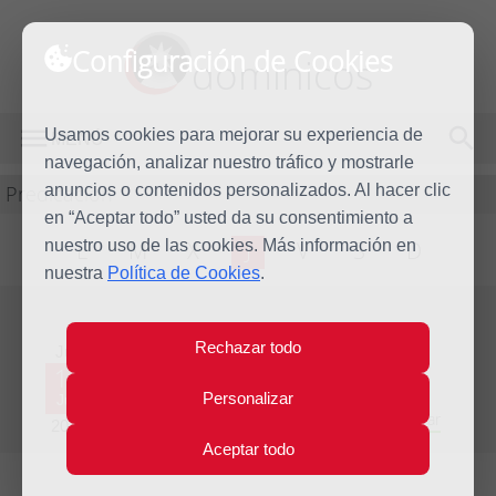
Configuración de Cookies
dominicos
Usamos cookies para mejorar su experiencia de
MENÚ
navegación, analizar nuestro tráfico y mostrarle
Predicación
anuncios o contenidos personalizados. Al hacer clic
en “Aceptar todo” usted da su consentimiento a
nuestro uso de las cookies. Más información en
L
M
X
J
V
S
D
nuestra
Política de Cookies
.
Evangelio del día
Rechazar todo
Jue
11
Personalizar
Jun
Décima semana del Tiempo Ordinario - Año Par
2020
Aceptar todo