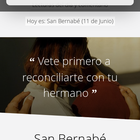
Lecturas del día y comentario
Hoy es: San Bernabé (11 de Junio)
Vete primero a
“
reconciliarte con tu
hermano
”
San Bernabé