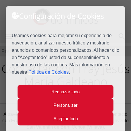
Configuración de Cookies
dominicos
Usamos cookies para mejorar su experiencia de
MENÚ
navegación, analizar nuestro tráfico y mostrarle
Predicación
anuncios o contenidos personalizados. Al hacer clic
en “Aceptar todo” usted da su consentimiento a
Contactar con Fray Jesús
nuestro uso de las cookies. Más información en
nuestra
Política de Cookies
.
María Galdeano
Aramendía O.P.
Rechazar todo
Personalizar
A través del siguiente formulario puede ponerse en contacto
Aceptar todo
con
Fray Jesús María Galdeano Aramendía O.P.
, Convento
San Valentín de Berri Ochoa (Villava).