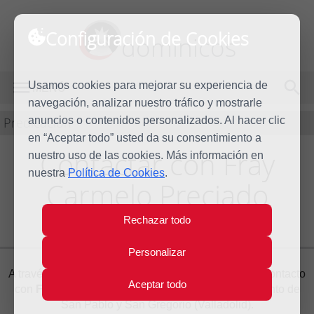
Configuración de Cookies
dominicos
Usamos cookies para mejorar su experiencia de
MENÚ
navegación, analizar nuestro tráfico y mostrarle
Predicación
anuncios o contenidos personalizados. Al hacer clic
en “Aceptar todo” usted da su consentimiento a
Contactar con Fray
nuestro uso de las cookies. Más información en
nuestra
Política de Cookies
.
Carmelo Preciado
Medrano O.P.
Rechazar todo
Personalizar
A través del siguiente formulario puede ponerse en contacto
Aceptar todo
con
Fray Carmelo Preciado Medrano O.P.
, Convento de
San Pablo y San Gregorio (Valladolid).