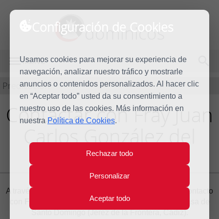
Configuración de Cookies
dominicos
Usamos cookies para mejorar su experiencia de
MENÚ
navegación, analizar nuestro tráfico y mostrarle
Predicación
anuncios o contenidos personalizados. Al hacer clic
en “Aceptar todo” usted da su consentimiento a
Contactar con Fray Juan
nuestro uso de las cookies. Más información en
nuestra
Política de Cookies
.
Carlos González del
Cerro O.P.
Rechazar todo
Personalizar
A través del siguiente formulario puede ponerse en contacto
Aceptar todo
con
Fray Juan Carlos González del Cerro O.P.
, Casa de
Santo Domingo (Jerez de la Frontera, Cádiz).