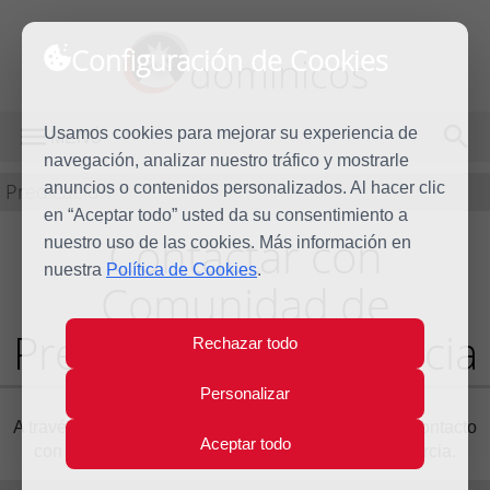
Configuración de Cookies
dominicos
Usamos cookies para mejorar su experiencia de
MENÚ
navegación, analizar nuestro tráfico y mostrarle
Predicación
anuncios o contenidos personalizados. Al hacer clic
en “Aceptar todo” usted da su consentimiento a
Contactar con
nuestro uso de las cookies. Más información en
nuestra
Política de Cookies
.
Comunidad de
Predicadores de Murcia
Rechazar todo
Personalizar
A través del siguiente formulario puede ponerse en contacto
Aceptar todo
con
Comunidad de Predicadores de Murcia
, Murcia.