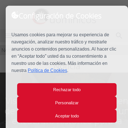
Configuración de Cookies
dominicos
Usamos cookies para mejorar su experiencia de
MENÚ
navegación, analizar nuestro tráfico y mostrarle
Noticias
anuncios o contenidos personalizados. Al hacer clic
en “Aceptar todo” usted da su consentimiento a
Noticia
nuestro uso de las cookies. Más información en
nuestra
Política de Cookies
.
Rechazar todo
Visita del Maestro de la Orde
Personalizar
de Predicadores a Tenerife: u
Aceptar todo
encuentro histórico para la