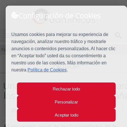
Configuración de Cookies
dominicos
Usamos cookies para mejorar su experiencia de
MENÚ
navegación, analizar nuestro tráfico y mostrarle
Noticias
anuncios o contenidos personalizados. Al hacer clic
en “Aceptar todo” usted da su consentimiento a
Noticia
nuestro uso de las cookies. Más información en
nuestra
Política de Cookies
.
Una oportunidad también par
Rechazar todo
los laicos dominicos de Españ
Personalizar
25 de noviembre de 2015
Aceptar todo
El encuentro anual de las fraternidades de la