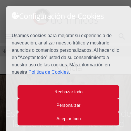
Configuración de Cookies
dominicos
Usamos cookies para mejorar su experiencia de
MENÚ
navegación, analizar nuestro tráfico y mostrarle
Noticias
anuncios o contenidos personalizados. Al hacer clic
en “Aceptar todo” usted da su consentimiento a
Noticia
nuestro uso de las cookies. Más información en
nuestra
Política de Cookies
.
Rechazar todo
Conversaciones de San
Personalizar
Esteban: Santo Tomás, uso d
Aceptar todo
la escritura y espiritualidad