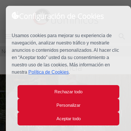
Configuración de Cookies
dominicos
Usamos cookies para mejorar su experiencia de
MENÚ
navegación, analizar nuestro tráfico y mostrarle
Noticias
anuncios o contenidos personalizados. Al hacer clic
en “Aceptar todo” usted da su consentimiento a
Noticia
nuestro uso de las cookies. Más información en
nuestra
Política de Cookies
.
Rechazar todo
“Cada cultura y cada
Personalizar
cosmovisión que recibe el
Aceptar todo
Evangelio enriquece a la