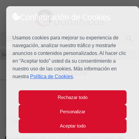
Configuración de Cookies
dominicos
Usamos cookies para mejorar su experiencia de
MENÚ
navegación, analizar nuestro tráfico y mostrarle
Noticias
anuncios o contenidos personalizados. Al hacer clic
en “Aceptar todo” usted da su consentimiento a
Noticia
nuestro uso de las cookies. Más información en
nuestra
Política de Cookies
.
La voz de la Iglesia en la
Rechazar todo
sociedad de hoy
Personalizar
4 de febrero de 2010
Aceptar todo
En el marco de las actividades del curso de