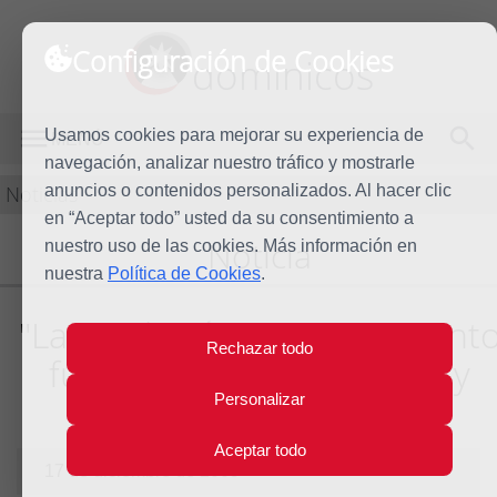
Configuración de Cookies
dominicos
Usamos cookies para mejorar su experiencia de
MENÚ
navegación, analizar nuestro tráfico y mostrarle
Noticias
anuncios o contenidos personalizados. Al hacer clic
en “Aceptar todo” usted da su consentimiento a
Noticia
nuestro uso de las cookies. Más información en
nuestra
Política de Cookies
.
"La revelación, acontecimient
Rechazar todo
fundamental, contextual, y
creíble"
Personalizar
Aceptar todo
17 de diciembre de 2009