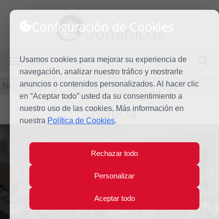
Configuración de Cookies
dominicos
Usamos cookies para mejorar su experiencia de
MENÚ
navegación, analizar nuestro tráfico y mostrarle
Noticias
anuncios o contenidos personalizados. Al hacer clic
en “Aceptar todo” usted da su consentimiento a
Noticia
nuestro uso de las cookies. Más información en
nuestra
Política de Cookies
.
Rechazar todo
Las monjas de la Federación
Personalizar
Santo Domingo celebran su
Aceptar todo
primera Asamblea Intermedia