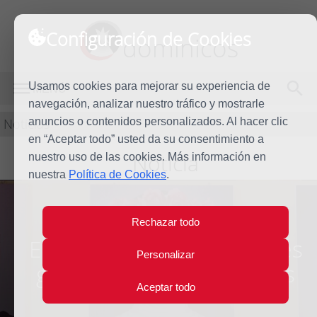
Configuración de Cookies
dominicos
Usamos cookies para mejorar su experiencia de
MENÚ
navegación, analizar nuestro tráfico y mostrarle
Noticias
anuncios o contenidos personalizados. Al hacer clic
en “Aceptar todo” usted da su consentimiento a
Noticia
nuestro uso de las cookies. Más información en
nuestra
Política de Cookies
.
Rechazar todo
El Papa rezará ante los tres
Personalizar
grandes santos peruanos
Aceptar todo