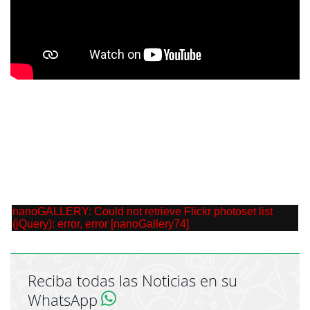
nanoGALLERY: Could not retrieve Flickr photoset list
(jQuery): error, error [nanoGallery74]
Reciba todas las Noticias en su
WhatsApp