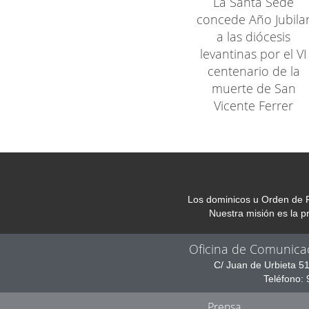
La Santa Sede
concede Año Jubila
a las diócesis
levantinas por el VI
centenario de la
muerte de San
Vicente Ferrer
Los dominicos u Orden de P
Nuestra misión es la 
Oficina de Comunica
C/ Juan de Urbieta 5
Teléfono:
Prensa