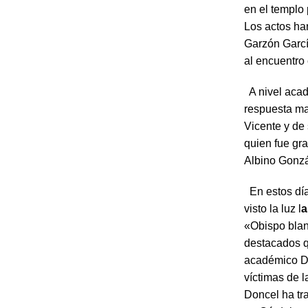
en el templo 
Los actos ha
Garzón Garcí
al encuentro
A nivel acad
respuesta mas
Vicente y de
quien fue gra
Albino Gonzá
En estos día
visto la luz l
a
«Obispo blan
destacados q
académico Dr
víctimas de 
Doncel ha tr