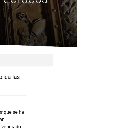
lica las
or que se ha
han
, venerado