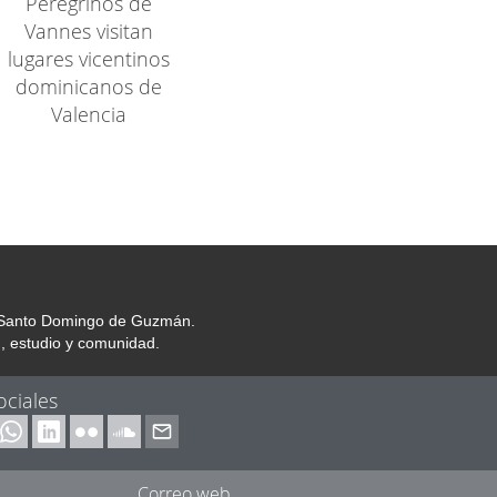
Peregrinos de
Vannes visitan
lugares vicentinos
dominicanos de
Valencia
or Santo Domingo de Guzmán.
, estudio y comunidad.
ociales
Correo web