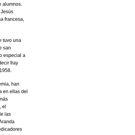
de alumnos.
o Jesús
a francesa,
e tuvo una
de san
o especial a
ecir fray
 1958.
emia, han
ta en ellas del
 más
 el
e las
 Aranda
redicadores