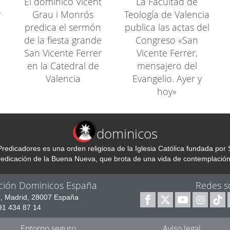
El dominico Vicent
La Facultad de
r
Grau i Monrós
Teología de Valencia
predica el sermón
publica las actas del
de la fiesta grande
Congreso «San
San Vicente Ferrer
Vicente Ferrer,
en la Catedral de
mensajero del
Valencia
Evangelio. Ayer y
hoy»
dominicos
redicadores es una orden religiosa de la Iglesia Católica fundada p
predicación de la Buena Nueva, que brota de una vida de contemplación
ción Dominicos España
Redes s
1, Madrid, 28007 España
 91 434 87 14
Entorno seguro
Aviso legal