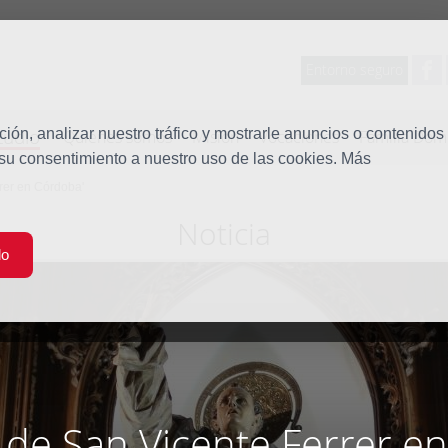
Entorno seguro
tudio
ón, analizar nuestro tráfico y mostrarle anuncios o contenidos
Quiénes somos
Misión
Vocaciones
Familia Dom
 su consentimiento a nuestro uso de las cookies. Más
rrer en Córdoba'
Noticia
do
a de San Vicente Ferrer e