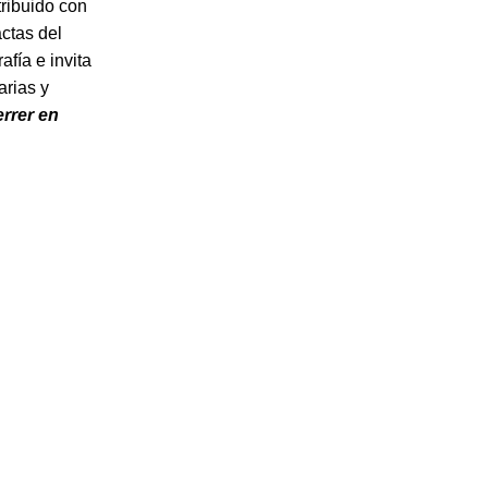
tribuido con
actas del
fía e invita
arias y
errer en