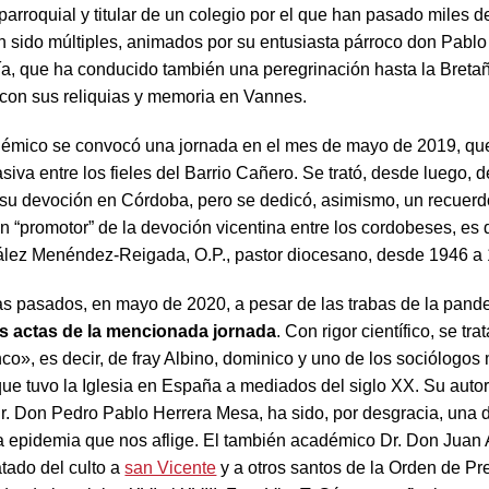
parroquial y titular de un colegio por el que han pasado miles 
n sido múltiples, animados por su entusiasta párroco don Pabl
a, que ha conducido también una peregrinación hasta la Bretañ
 con sus reliquias y memoria en Vannes.
émico se convocó una jornada en el mes de mayo de 2019, qu
iva entre los fieles del Barrio Cañero. Se trató, desde luego, 
 su devoción en Córdoba, pero se dedicó, asimismo, un recuerd
n “promotor” de la devoción vicentina entre los cordobeses, es d
lez Menéndez-Reigada, O.P., pastor diocesano, desde 1946 a
s pasados, en mayo de 2020, a pesar de las trabas de la pand
s actas de la mencionada jornada
. Con rigor científico, se tra
co», es decir, de fray Albino, dominico y uno de los sociólogos
ue tuvo la Iglesia en España a mediados del siglo XX. Su autor,
. Don Pedro Pablo Herrera Mesa, ha sido, por desgracia, una d
la epidemia que nos aflige. El también académico Dr. Don Juan
atado del culto a
san Vicente
y a otros santos de la Orden de P