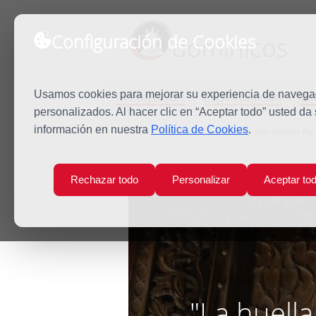
Configuración de Cookies
dominicos
Predicación
Espiritualidad
Es
Usamos cookies para mejorar su experiencia de navegaci
personalizados. Al hacer clic en “Aceptar todo” usted da
información en nuestra
Política de Cookies
.
Inicio
Noticias
'La huella de San Vicente Fe
Rechazar todo
Personalizar
Aceptar to
"La huell