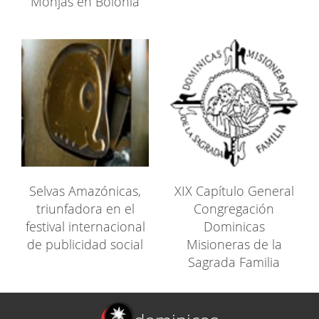
Monjas en Bolonia
Selvas Amazónicas,
XIX Capítulo General
triunfadora en el
Congregación
festival internacional
Dominicas
de publicidad social
Misioneras de la
Sagrada Familia