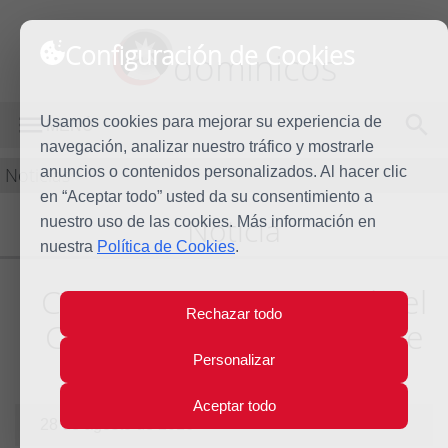
Configuración de Cookies
dominicos
Usamos cookies para mejorar su experiencia de
MENÚ
navegación, analizar nuestro tráfico y mostrarle
Noticias
anuncios o contenidos personalizados. Al hacer clic
en “Aceptar todo” usted da su consentimiento a
Noticia
nuestro uso de las cookies. Más información en
nuestra
Política de Cookies
.
Comienza en Guatemala el
Rechazar todo
Congreso Internacional de
Pueblos Originarios
Personalizar
Aceptar todo
28 de agosto de 2016