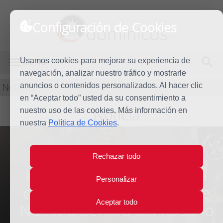
Configuración de Cookies
dominicos
Usamos cookies para mejorar su experiencia de
MENÚ
navegación, analizar nuestro tráfico y mostrarle
Noticias
anuncios o contenidos personalizados. Al hacer clic
en “Aceptar todo” usted da su consentimiento a
Noticia
nuestro uso de las cookies. Más información en
nuestra
Política de Cookies
.
Rechazar todo
Los dominicos de España
Personalizar
celebran la solemnidad de
Aceptar todo
Nuestra Señora del Rosario