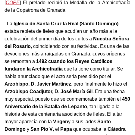
[
COPE
] El prelado recibió la Medalla de la Archicofradía
de la Copatrona de Granada.
La
Iglesia de Santa Cruz la Real
(Santo Domingo)
estaba repleta de fieles que acudían un año más a la
celebración del primer día de los cultos a
Nuestra Señora
del Rosario
, coincidiendo con su festividad. Es una de las
devociones más arraigadas en Granada, cuyos orígenes
se remontan a
1492 cuando los Reyes Católicos
fundaron la Archicofradía
que la tiene como titular. Se
había anunciado que el acto sería presidido por el
Arzobispo, D. Javier Martínez
, pero finalmente lo hizo el
Arzobispo Coadjutor, D. José María Gil
. Era una fecha
muy especial, puesto que se conmemoraba también el
450
Aniversario de la B
atalla de Lepanto
, tan ligada a la
historia de esta centenaria asociación de fieles. El altar
mayor aparecía con la
Virgen
y a sus lados
Santo
Domingo
y
San Pio V
, el
Papa
que ocupaba la
Cátedra