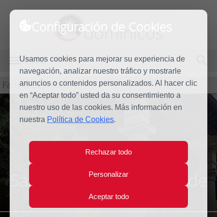
Configuración de Cookies
dominicos
Usamos cookies para mejorar su experiencia de
MENÚ
navegación, analizar nuestro tráfico y mostrarle
Familia Dominicana
anuncios o contenidos personalizados. Al hacer clic
en “Aceptar todo” usted da su consentimiento a
nuestro uso de las cookies. Más información en
nuestra
Política de Cookies
.
Rechazar todo
Santo Domingo el Real de
Personalizar
Toledo
Aceptar todo