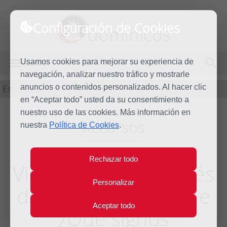
Configuración de Cookies
dominicos
Usamos cookies para mejorar su experiencia de
MENÚ
navegación, analizar nuestro tráfico y mostrarle
Estudio
anuncios o contenidos personalizados. Al hacer clic
en “Aceptar todo” usted da su consentimiento a
nuestro uso de las cookies. Más información en
Recursos
nuestra
Política de Cookies
.
Rechazar todo
Vida religiosa después
Personalizar
del 11 de septiembre
Aceptar todo
¿Qué signos