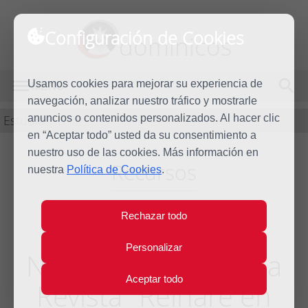
Configuración de Cookies
dominicos
Usamos cookies para mejorar su experiencia de
MENÚ
navegación, analizar nuestro tráfico y mostrarle
Estudio
anuncios o contenidos personalizados. Al hacer clic
en “Aceptar todo” usted da su consentimiento a
nuestro uso de las cookies. Más información en
Recursos
nuestra
Política de Cookies
.
Rechazar todo
Rasgos
Personalizar
Nacionalcatólicos. La
Aceptar todo
Revista "Reinaré en