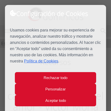
Configuración de Cookies
dominicos
Usamos cookies para mejorar su experiencia de
MENÚ
navegación, analizar nuestro tráfico y mostrarle
Estudio
anuncios o contenidos personalizados. Al hacer clic
en “Aceptar todo” usted da su consentimiento a
nuestro uso de las cookies. Más información en
Recursos
nuestra
Política de Cookies
.
Rechazar todo
El cantar de los
Personalizar
cantares: la huella del
Aceptar todo
amor - Victor Morla