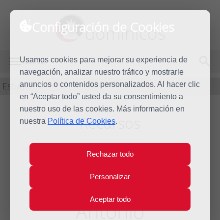
Configuración de Cookies
dominicos
Usamos cookies para mejorar su experiencia de
MENÚ
navegación, analizar nuestro tráfico y mostrarle
Estudio
anuncios o contenidos personalizados. Al hacer clic
en “Aceptar todo” usted da su consentimiento a
nuestro uso de las cookies. Más información en
Recursos
nuestra
Política de Cookies
.
Rechazar todo
Presentación
Personalizar
Historiador Juan
Aceptar todo
Antonio