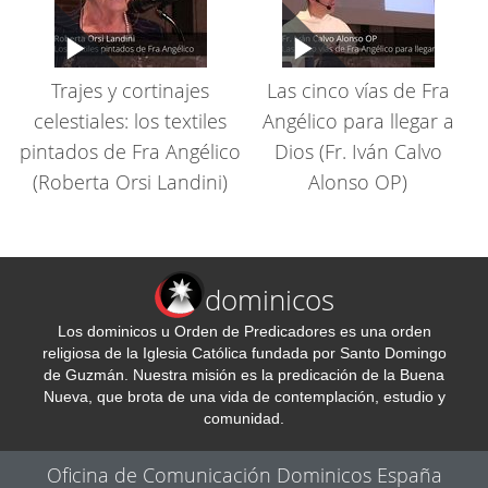
Trajes y cortinajes
Las cinco vías de Fra
celestiales: los textiles
Angélico para llegar a
pintados de Fra Angélico
Dios (Fr. Iván Calvo
(Roberta Orsi Landini)
Alonso OP)
dominicos
Los dominicos u Orden de Predicadores es una orden
religiosa de la Iglesia Católica fundada por Santo Domingo
de Guzmán. Nuestra misión es la predicación de la Buena
Nueva, que brota de una vida de contemplación, estudio y
comunidad.
Oficina de Comunicación Dominicos España