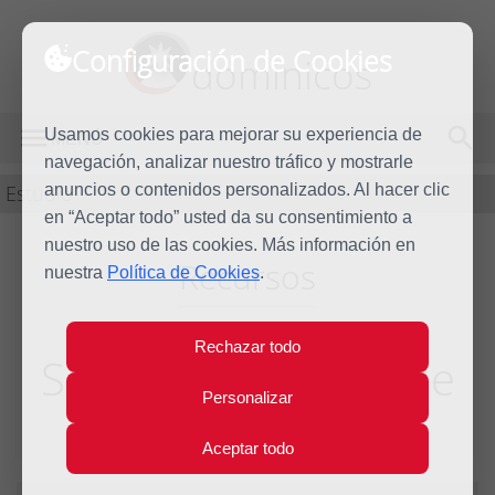
Configuración de Cookies
dominicos
Usamos cookies para mejorar su experiencia de
MENÚ
navegación, analizar nuestro tráfico y mostrarle
Estudio
anuncios o contenidos personalizados. Al hacer clic
en “Aceptar todo” usted da su consentimiento a
nuestro uso de las cookies. Más información en
Recursos
nuestra
Política de Cookies
.
Rechazar todo
Sobre el gobierno de
Personalizar
los príncipes.
Aceptar todo