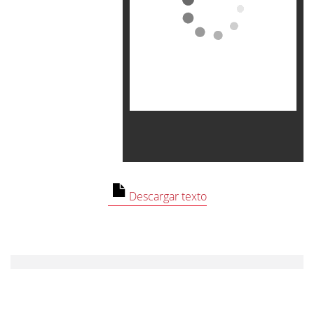
Contenido no
disponible
Descargar texto
No puedes ver este
contenido porque has
rechazado las cookies de
Cookies de análisis.
Cambiar preferencias