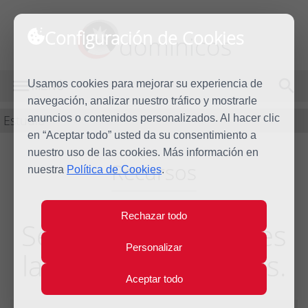
Configuración de Cookies
dominicos
Usamos cookies para mejorar su experiencia de
MENÚ
navegación, analizar nuestro tráfico y mostrarle
Estudio
anuncios o contenidos personalizados. Al hacer clic
en “Aceptar todo” usted da su consentimiento a
nuestro uso de las cookies. Más información en
Recursos
nuestra
Política de Cookies
.
Rechazar todo
Ser hoy fraternidades
Personalizar
laicales predicadoras.
Aceptar todo