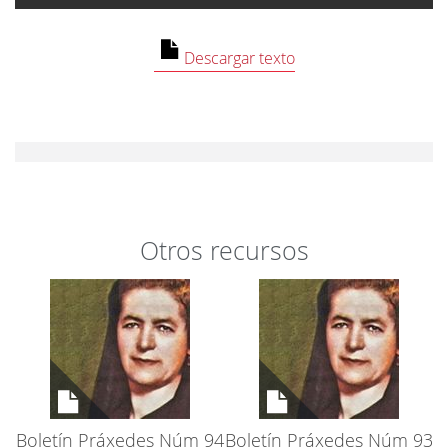
Contenido no disponible
No puedes ver este contenido porque has
Descargar texto
rechazado las cookies de Cookies de análisis.
Cambiar preferencias
Otros recursos
Boletín Práxedes Núm 94
Boletín Práxedes Núm 93