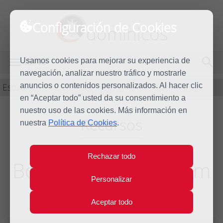
Configuración de Cookies
dominicos
Usamos cookies para mejorar su experiencia de
MENÚ
navegación, analizar nuestro tráfico y mostrarle
Estudio
anuncios o contenidos personalizados. Al hacer clic
en “Aceptar todo” usted da su consentimiento a
nuestro uso de las cookies. Más información en
Recursos
nuestra
Política de Cookies
.
Rechazar todo
Boletín Práxedes Núm
Personalizar
84
Aceptar todo