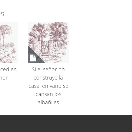
es
ced en
Si el señor no
mor
construye la
casa, en vano se
cansan los
albañiles