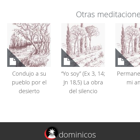
Otras meditacion
Condujo a su
“Yo soy” (Ex 3, 14;
Permane
pueblo por el
Jn 18,5) La obra
mi a
desierto
del silencio
dominicos