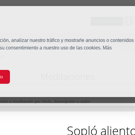
Entorno seguro
tudio
ón, analizar nuestro tráfico y mostrarle anuncios o contenidos
Quiénes somos
Misión
Vocaciones
Familia Dom
 su consentimiento a nuestro uso de las cookies. Más
ión
Meditaciones
do
Sopló alient