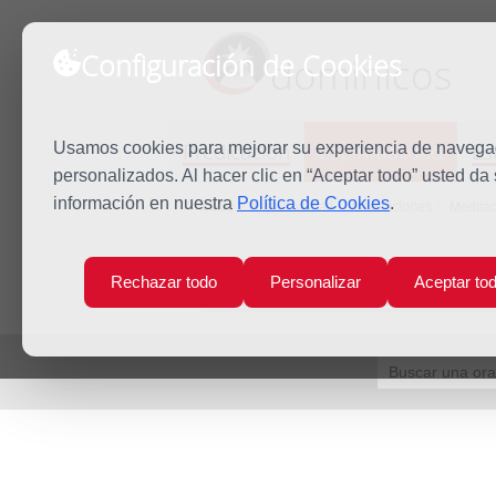
Configuración de Cookies
dominicos
Predicación
Espiritualidad
Es
Usamos cookies para mejorar su experiencia de navegaci
personalizados. Al hacer clic en “Aceptar todo” usted da
información en nuestra
Política de Cookies
.
Inicio
Espiritualidad
Meditaciones
Meditac
Rechazar todo
Personalizar
Aceptar to