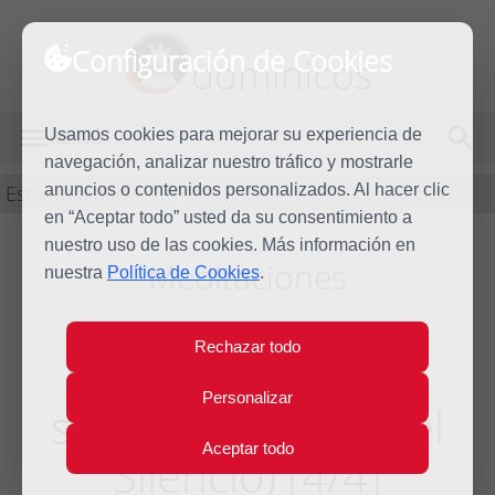
Configuración de Cookies
dominicos
Usamos cookies para mejorar su experiencia de
MENÚ
navegación, analizar nuestro tráfico y mostrarle
Espiritualidad
anuncios o contenidos personalizados. Al hacer clic
en “Aceptar todo” usted da su consentimiento a
nuestro uso de las cookies. Más información en
Meditaciones
nuestra
Política de Cookies
.
Rechazar todo
Palabras desde el
Personalizar
silencio (Escuela del
Aceptar todo
Silencio) [4/4]