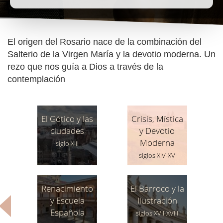
El origen del Rosario nace de la combinación del
Salterio de la Virgen María y la devotio moderna. Un
rezo que nos guía a Dios a través de la
contemplación
El Gótico y las
Crisis, Mística
ciudades
y Devotio
Moderna
siglo XIII
siglos XIV-XV
Renacimiento
El Barroco y la
y Escuela
Ilustración
Española
siglos XVII-XVIII