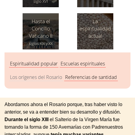
siglo XVI
Hasta el
La
Concilio
espiritualidad
Vaticano II
actual
siglos XIX y XX
Espiritualidad popular
Escuelas espirituales
Los orígenes del Rosario
Referencias de santidad
Abordamos ahora el Rosario porque, tras haber visto lo
anterior, se va a entender bien su desarrollo y difusión.
Durante el siglo XIII
el Salterio de la Virgen María fue
tomando la forma de 150 Avemarías con Padrenuestros
intercalados, aunque
tenía muchas variantes
.