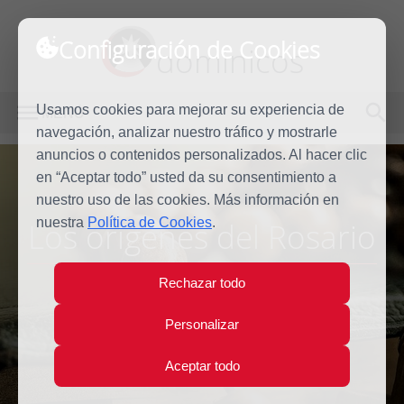
Configuración de Cookies
dominicos
Usamos cookies para mejorar su experiencia de
MENÚ
navegación, analizar nuestro tráfico y mostrarle
anuncios o contenidos personalizados. Al hacer clic
en “Aceptar todo” usted da su consentimiento a
nuestro uso de las cookies. Más información en
nuestra
Política de Cookies
.
Los orígenes del Rosario
Rechazar todo
Personalizar
Aceptar todo