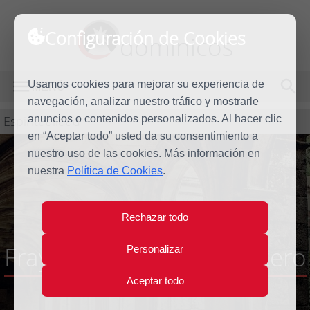
Configuración de Cookies
dominicos
Usamos cookies para mejorar su experiencia de
MENÚ
navegación, analizar nuestro tráfico y mostrarle
Espiritualidad
anuncios o contenidos personalizados. Al hacer clic
en “Aceptar todo” usted da su consentimiento a
nuestro uso de las cookies. Más información en
nuestra
Política de Cookies
.
Rechazar todo
Fray Juan González Arintero
Personalizar
Aceptar todo