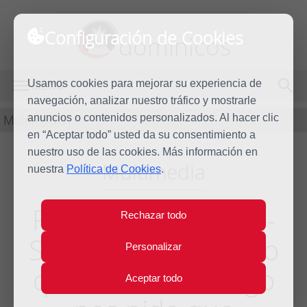
Configuración de Cookies
dominicos
Usamos cookies para mejorar su experiencia de
MENÚ
navegación, analizar nuestro tráfico y mostrarle
Multimedia
anuncios o contenidos personalizados. Al hacer clic
en “Aceptar todo” usted da su consentimiento a
nuestro uso de las cookies. Más información en
Multimedia
nuestra
Política de Cookies
.
Fr. Jean Ariel Bauza-
Rechazar todo
Salinas, O. P.:"Pienso
Personalizar
que santo Domingo
Aceptar todo