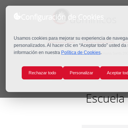
Configuración de Cookies
dominicos
Predicación
Espiritualidad
Es
Usamos cookies para mejorar su experiencia de navegaci
personalizados. Al hacer clic en “Aceptar todo” usted da
información en nuestra
Política de Cookies
.
Inicio
Escuela del Silencio (Semana Santa 2004
Rechazar todo
Personalizar
Aceptar to
Escuela 