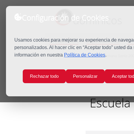
Configuración de Cookies
dominicos
Predicación
Espiritualidad
Es
Usamos cookies para mejorar su experiencia de navegaci
personalizados. Al hacer clic en “Aceptar todo” usted da
información en nuestra
Política de Cookies
.
Inicio
Escuela del Silencio (Semana Santa 2004
Rechazar todo
Personalizar
Aceptar to
Escuela 