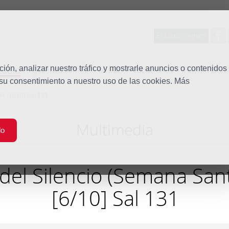
Entorno seguro
tudio
ón, analizar nuestro tráfico y mostrarle anuncios o contenidos
Quiénes somos
Misión
Vocaciones
Familia Dom
 su consentimiento a nuestro uso de las cookies. Más
 ) [6/10] Sal 131
Multimedia
do
del Silencio (Semana San
[6/10] Sal 131