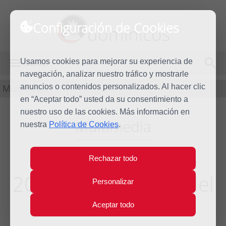
Configuración de Cookies
dominicos
Usamos cookies para mejorar su experiencia de
MENÚ
navegación, analizar nuestro tráfico y mostrarle
Multimedia
anuncios o contenidos personalizados. Al hacer clic
en “Aceptar todo” usted da su consentimiento a
nuestro uso de las cookies. Más información en
Multimedia
nuestra
Política de Cookies
.
Encuentro octubre
Rechazar todo
2005 [4/8] Escuela del
Personalizar
Silencio
Aceptar todo