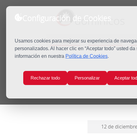
Configuración de Cookies
dominicos
Predicación
Espiritualidad
Es
Usamos cookies para mejorar su experiencia de navegaci
personalizados. Al hacer clic en “Aceptar todo” usted da
información en nuestra
Política de Cookies
.
Inicio
Evandro, antes Acracio
Rechazar todo
Personalizar
Aceptar to
12 de diciembr