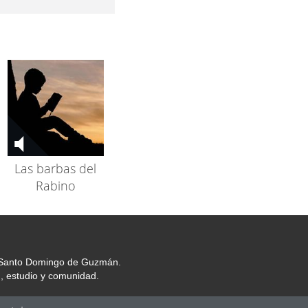
Las barbas del
Rabino
or Santo Domingo de Guzmán.
, estudio y comunidad.