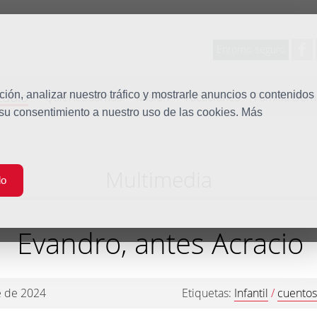
Entorno seguro
tudio
ón, analizar nuestro tráfico y mostrarle anuncios o contenidos
Quiénes somos
Misión
Vocaciones
Familia Dom
 su consentimiento a nuestro uso de las cookies. Más
Multimedia
do
Evandro, antes Acracio
e de 2024
Etiquetas:
Infantil
/
cuento