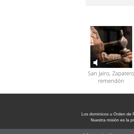
San Jairo, Zapater
remendón
Los dominicos u Orden de P
Nuestra misión es la 