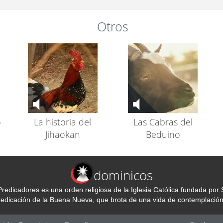
Otros
o
La historia del
Las Cabras del
Jihaokan
Beduino
dominicos
redicadores es una orden religiosa de la Iglesia Católica fundada p
predicación de la Buena Nueva, que brota de una vida de contemplación